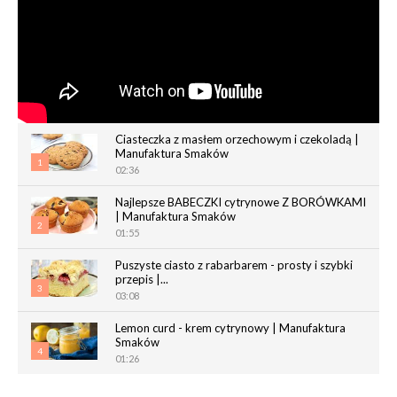
Ciasteczka z masłem orzechowym i czekoladą |
Manufaktura Smaków
1
02:36
Najlepsze BABECZKI cytrynowe Z BORÓWKAMI
| Manufaktura Smaków
2
01:55
Puszyste ciasto z rabarbarem - prosty i szybki
przepis |...
3
03:08
Lemon curd - krem cytrynowy | Manufaktura
Smaków
4
01:26
Chrupiące paluchy z ciasta francuskiego |