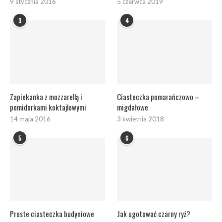
9 stycznia 2016
5 czerwca 2019
3
4
Zapiekanka z mozzarellą i
Ciasteczka pomarańczowo –
pomidorkami koktajlowymi
migdałowe
14 maja 2016
3 kwietnia 2018
5
6
Proste ciasteczka budyniowe
Jak ugotować czarny ryż?