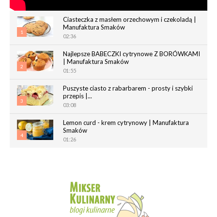
Ciasteczka z masłem orzechowym i czekoladą |
Manufaktura Smaków
1
02:36
Najlepsze BABECZKI cytrynowe Z BORÓWKAMI
| Manufaktura Smaków
2
01:55
Puszyste ciasto z rabarbarem - prosty i szybki
przepis |...
3
03:08
Lemon curd - krem cytrynowy | Manufaktura
Smaków
4
01:26
Chrupiące paluchy z ciasta francuskiego |
Manufaktura Smaków
5
02:05
Magdalenki | Manufaktura Smaków
01:40
6