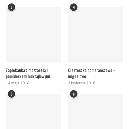
3
4
Zapiekanka z mozzarellą i
Ciasteczka pomarańczowo –
pomidorkami koktajlowymi
migdałowe
14 maja 2016
3 kwietnia 2018
5
6