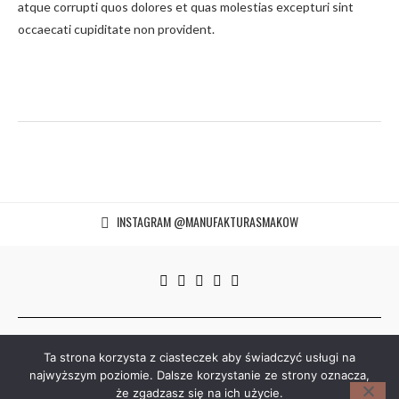
atque corrupti quos dolores et quas molestias excepturi sint
occaecati cupiditate non provident.
INSTAGRAM @MANUFAKTURASMAKOW
© 2014–2026 manufakturasmakow.com | Wszystkie prawa
Ta strona korzysta z ciasteczek aby świadczyć usługi na
zastrzeżone. Kopiowanie i rozpowszechnianie bez zgody
najwyższym poziomie. Dalsze korzystanie ze strony oznacza,
manufakturasmakow.com zabronione.
że zgadzasz się na ich użycie.