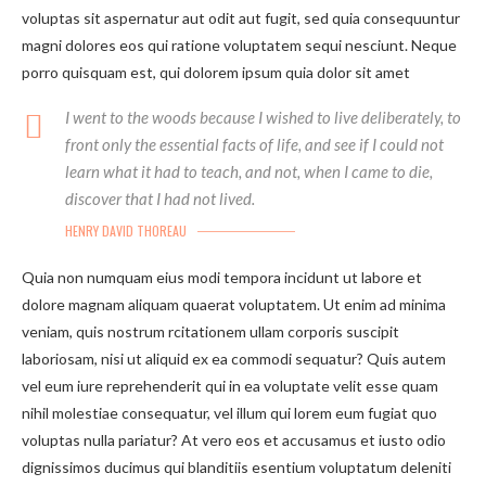
voluptas sit aspernatur aut odit aut fugit, sed quia consequuntur
magni dolores eos qui ratione voluptatem sequi nesciunt. Neque
porro quisquam est, qui dolorem ipsum quia dolor sit amet
I went to the woods because I wished to live deliberately, to
front only the essential facts of life, and see if I could not
learn what it had to teach, and not, when I came to die,
discover that I had not lived.
HENRY DAVID THOREAU
Quia non numquam eius modi tempora incidunt ut labore et
dolore magnam aliquam quaerat voluptatem. Ut enim ad minima
veniam, quis nostrum rcitationem ullam corporis suscipit
laboriosam, nisi ut aliquid ex ea commodi sequatur? Quis autem
vel eum iure reprehenderit qui in ea voluptate velit esse quam
nihil molestiae consequatur, vel illum qui lorem eum fugiat quo
voluptas nulla pariatur? At vero eos et accusamus et iusto odio
dignissimos ducimus qui blanditiis esentium voluptatum deleniti