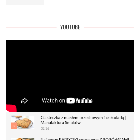
YOUTUBE
Ciasteczka z masłem orzechowym i czekoladą |
Manufaktura Smaków
1
02:36
Najlepsze BABECZKI cytrynowe Z BORÓWKAMI