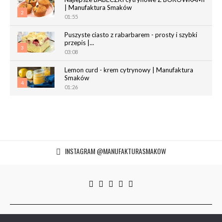
| Manufaktura Smaków
2
01:55
Puszyste ciasto z rabarbarem - prosty i szybki
przepis |...
3
03:08
Lemon curd - krem cytrynowy | Manufaktura
Smaków
4
01:26
Chrupiące paluchy z ciasta francuskiego |
Manufaktura Smaków
5
02:05
Magdalenki | Manufaktura Smaków
INSTAGRAM @MANUFAKTURASMAKOW
01:40
6
© 2014–2026 manufakturasmakow.com | Wszystkie prawa