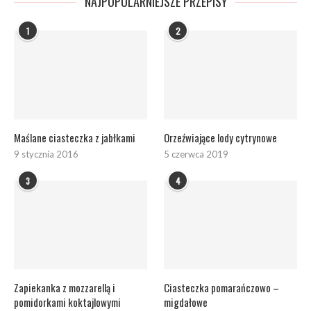
NAJPOPULARNIEJSZE PRZEPISY
1
2
Maślane ciasteczka z jabłkami
Orzeźwiające lody cytrynowe
9 stycznia 2016
5 czerwca 2019
3
4
Zapiekanka z mozzarellą i
Ciasteczka pomarańczowo –
pomidorkami koktajlowymi
migdałowe