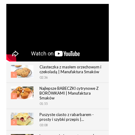
Ciasteczka z masłem orzechowym i
czekoladą | Manufaktura Smaków
1
02:36
Najlepsze BABECZKI cytrynowe Z
BORÓWKAMI | Manufaktura
2
Smaków
01:55
Puszyste ciasto z rabarbarem -
prosty i szybki przepis |...
3
03:08