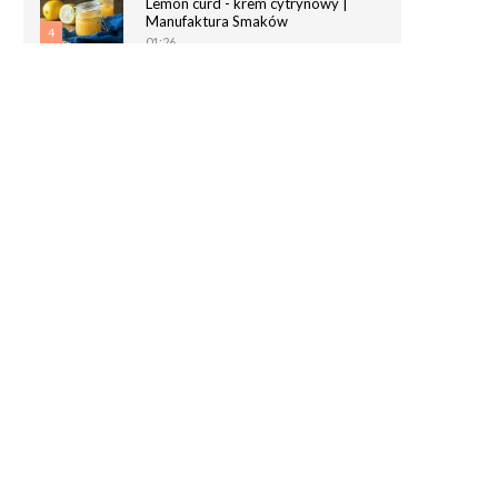
Lemon curd - krem cytrynowy |
Manufaktura Smaków
4
01:26
Chrupiące paluchy z ciasta
francuskiego | Manufaktura Smaków
5
02:05
Magdalenki | Manufaktura Smaków
01:40
6