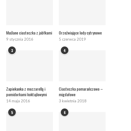
Maślane ciasteczka z jabłkami
Orzeźwiające lody cytrynowe
9 stycznia 2016
5 czerwca 2019
3
4
Zapiekanka z mozzarellą i
Ciasteczka pomarańczowo –
pomidorkami koktajlowymi
migdałowe
14 maja 2016
3 kwietnia 2018
5
6