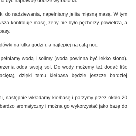
nna być naprawdę dobrze wyrobiona.
i do nadziewania, napełniamy jelita mięsną masą. W tym
za kontroluje masę, żeby nie było pęcherzy powietrza, a
basy.
wki na kilka godzin, a najlepiej na całą noc.
napełniamy wodą i solimy (woda powinna być lekko słona).
parzenia odda swoją sól. Do wody możemy też dodać liść
aciętą), dzięki temu kiełbasa będzie jeszcze bardziej
, następnie wkładamy kiełbasę i parzymy przez około 20
 bardzo aromatyczny i można go wykorzystać jako bazę do