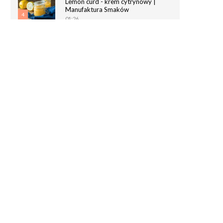
Lemon curd - krem cytrynowy |
Manufaktura Smaków
4
01:26
Chrupiące paluchy z ciasta
francuskiego | Manufaktura Smaków
5
02:05
Magdalenki | Manufaktura Smaków
01:40
6