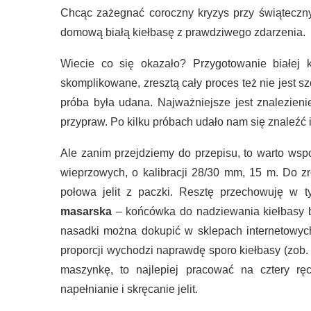
Chcąc zażegnać coroczny kryzys przy świąteczn
domową białą kiełbasę z prawdziwego zdarzenia.
Wiecie co się okazało? Przygotowanie białej k
skomplikowane, zresztą cały proces też nie jest s
próba była udana. Najważniejsze jest znalezieni
przypraw. Po kilku próbach udało nam się znaleźć 
Ale zanim przejdziemy do przepisu, to warto wsp
wieprzowych, o kalibracji 28/30 mm, 15 m. Do zro
połowa jelit z paczki. Resztę przechowuję w
masarska
– końcówka do nadziewania kiełbasy b
nasadki można dokupić w sklepach internetowych
proporcji wychodzi naprawdę sporo kiełbasy (zob. 
maszynkę, to najlepiej pracować na cztery r
napełnianie i skręcanie jelit.