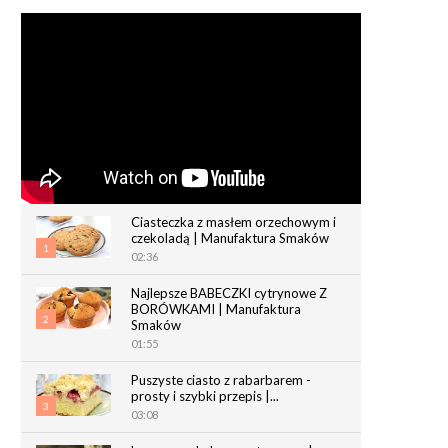
Ciasteczka z masłem orzechowym i
czekoladą | Manufaktura Smaków
1
02:36
Najlepsze BABECZKI cytrynowe Z
BORÓWKAMI | Manufaktura
2
Smaków
01:55
Puszyste ciasto z rabarbarem -
prosty i szybki przepis |...
3
03:08