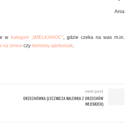
Ania
cie w
kategorii „WIELKANOC”
, gdzie czeka na was m.in.
ik na zimno
czy
domowy ajerkoniak
.
next post
ORZECHÓWKA (LECZNICZA NALEWKA Z ORZECHÓW
WŁOSKICH)