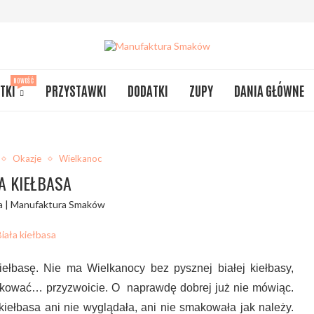
NOWOŚĆ
TKI
PRZYSTAWKI
DODATKI
ZUPY
DANIA GŁÓWNE
Okazje
Wielkanoc
A KIEŁBASA
a | Manufaktura Smaków
kiełbasę. Nie ma Wielkanocy bez pysznej białej kiełbasy,
smakować… przyzwoicie. O naprawdę dobrej już nie mówiąc.
kiełbasa ani nie wyglądała, ani nie smakowała jak należy.