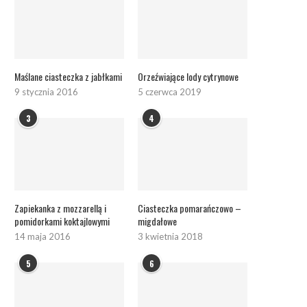
Maślane ciasteczka z jabłkami
Orzeźwiające lody cytrynowe
9 stycznia 2016
5 czerwca 2019
3
4
Zapiekanka z mozzarellą i
Ciasteczka pomarańczowo –
pomidorkami koktajlowymi
migdałowe
14 maja 2016
3 kwietnia 2018
5
6