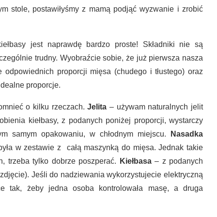
ym stole, postawiłyśmy z mamą podjąć wyzwanie i zrobić
iełbasy jest naprawdę bardzo proste! Składniki nie są
zczególnie trudny. Wyobraźcie sobie, że już pierwsza nasza
e odpowiednich proporcji mięsa (chudego i tłustego) oraz
idealne proporcje.
omnieć o kilku rzeczach.
Jelita
– używam naturalnych jelit
bienia kiełbasy, z podanych poniżej proporcji, wystarczy
 tym samym opakowaniu, w chłodnym miejscu.
Nasadka
yła w zestawie z całą maszynką do mięsa. Jednak takie
, trzeba tylko dobrze poszperać.
Kiełbasa
– z podanych
zdjęcie). Jeśli do nadziewania wykorzystujecie elektryczną
ęce tak, żeby jedna osoba kontrolowała masę, a druga