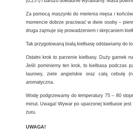
(0,25 l) i bardzo dokładnie wyrabiamy. Masa powi
Za pomocą maszynki do mielenia mięsa i końcówk
momencie dobrze pracować w dwie osoby – pierws
druga zajmuje się prowadzeniem i skręcaniem kieł
Tak przygotowaną białą kiełbasę odstawiamy do lodó
Ostatni krok to parzenie kiełbasy. Duży garnek 
Jeśli pominiemy ten krok, to kiełbasa podczas 
laurowy, ziele angielskie oraz całą cebulę (n
aromatyczna.
Wodę podgrzewamy do temperatury 75 – 80 stopni
minut. Uwaga! Wywar po uparzonej kiełbasie jest
żuru.
UWAGA!