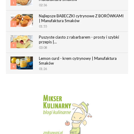
1
02:36
Najlepsze BABECZKI cytrynowe Z BORÓWKAMI
| Manufaktura Smaków
2
01:55
Puszyste ciasto z rabarbarem - prosty i szybki
przepis |...
3
03:08
Lemon curd - krem cytrynowy | Manufaktura
Smaków
4
01:26
Chrupiące paluchy z ciasta francuskiego |
Manufaktura Smaków
5
02:05
Magdalenki | Manufaktura Smaków
01:40
6