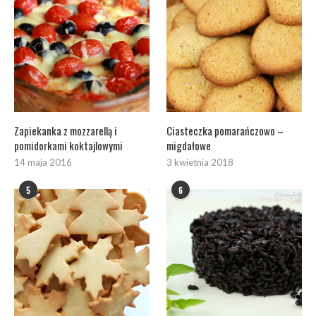
Zapiekanka z mozzarellą i
Ciasteczka pomarańczowo –
pomidorkami koktajlowymi
migdałowe
14 maja 2016
3 kwietnia 2018
5
6