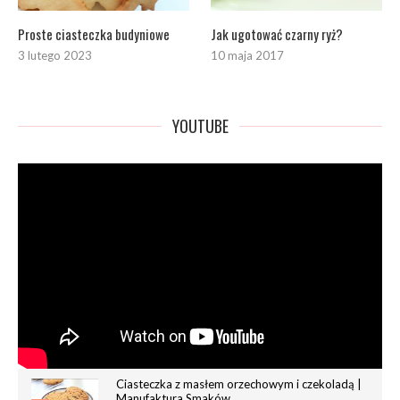
Proste ciasteczka budyniowe
Jak ugotować czarny ryż?
3 lutego 2023
10 maja 2017
YOUTUBE
Ciasteczka z masłem orzechowym i czekoladą |
Manufaktura Smaków