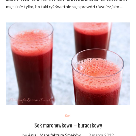
mięs i nie tylko, bo taki ryż świetnie się sprawdzi również jako …
Soki
Sok marchewkowo – buraczkowy
by
Ania | Manufaktura Smaków
9 marca 2019