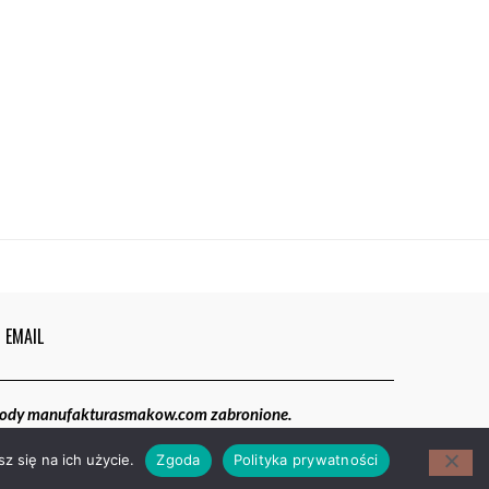
EMAIL
gody manufakturasmakow.com zabronione.
z się na ich użycie.
Zgoda
Polityka prywatności