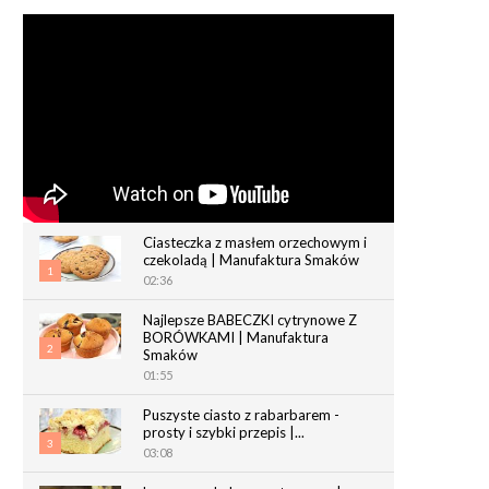
Ciasteczka z masłem orzechowym i
czekoladą | Manufaktura Smaków
1
02:36
Najlepsze BABECZKI cytrynowe Z
BORÓWKAMI | Manufaktura
2
Smaków
01:55
Puszyste ciasto z rabarbarem -
prosty i szybki przepis |...
3
03:08