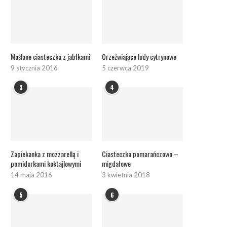
Maślane ciasteczka z jabłkami
Orzeźwiające lody cytrynowe
9 stycznia 2016
5 czerwca 2019
3
4
Zapiekanka z mozzarellą i
Ciasteczka pomarańczowo –
pomidorkami koktajlowymi
migdałowe
14 maja 2016
3 kwietnia 2018
5
6