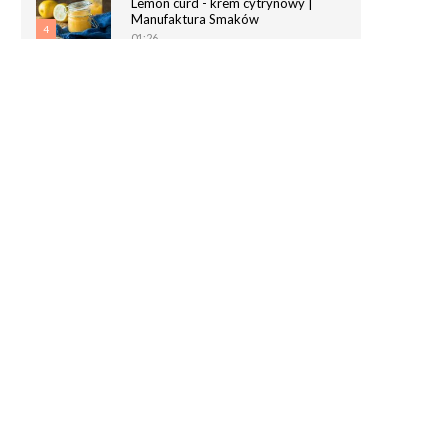
Lemon curd - krem cytrynowy |
Manufaktura Smaków
4
01:26
Chrupiące paluchy z ciasta
francuskiego | Manufaktura Smaków
5
02:05
Magdalenki | Manufaktura Smaków
01:40
6