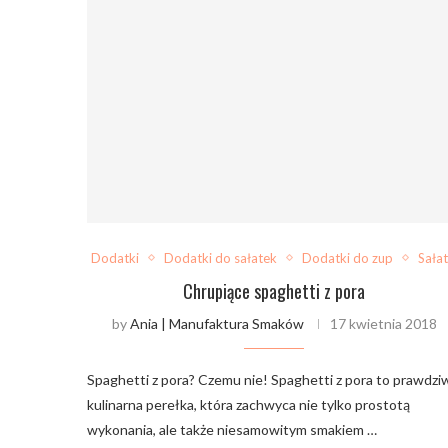
Dodatki
Dodatki do sałatek
Dodatki do zup
Sałat
Chrupiące spaghetti z pora
by
Ania | Manufaktura Smaków
17 kwietnia 2018
Spaghetti z pora? Czemu nie! Spaghetti z pora to prawdzi
kulinarna perełka, która zachwyca nie tylko prostotą
wykonania, ale także niesamowitym smakiem …