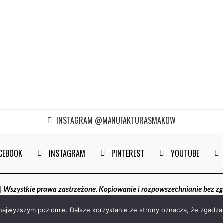
INSTAGRAM @MANUFAKTURASMAKOW
CEBOOK
INSTAGRAM
PINTEREST
YOUTUBE
szystkie prawa zastrzeżone. Kopiowanie i rozpowszechnianie bez z
 najwyższym poziomie. Dalsze korzystanie ze strony oznacza, że zgadzas
POWRÓT DO GÓRY