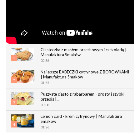
Ciasteczka z masłem orzechowym i czekoladą |
Manufaktura Smaków
1
02:36
Najlepsze BABECZKI cytrynowe Z BORÓWKAMI
| Manufaktura Smaków
2
01:55
Puszyste ciasto z rabarbarem - prosty i szybki
przepis |...
3
03:08
Lemon curd - krem cytrynowy | Manufaktura
Smaków
4
01:26
Chrupiące paluchy z ciasta francuskiego |