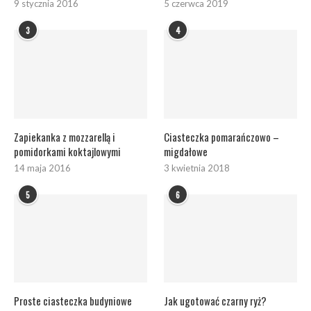
9 stycznia 2016
5 czerwca 2019
3
4
Zapiekanka z mozzarellą i
Ciasteczka pomarańczowo –
pomidorkami koktajlowymi
migdałowe
14 maja 2016
3 kwietnia 2018
5
6
Proste ciasteczka budyniowe
Jak ugotować czarny ryż?