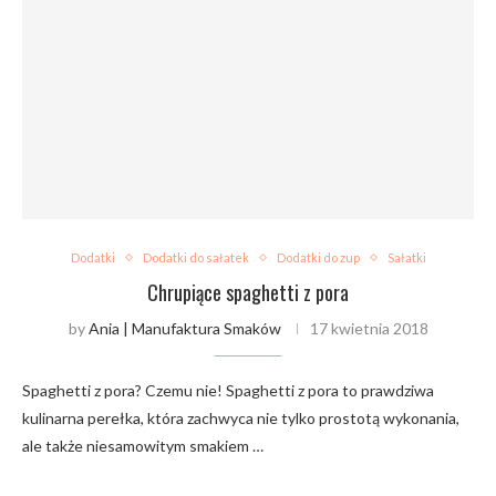
Dodatki
Dodatki do sałatek
Dodatki do zup
Sałatki
Chrupiące spaghetti z pora
by
Ania | Manufaktura Smaków
17 kwietnia 2018
Spaghetti z pora? Czemu nie! Spaghetti z pora to prawdziwa
kulinarna perełka, która zachwyca nie tylko prostotą wykonania,
ale także niesamowitym smakiem …