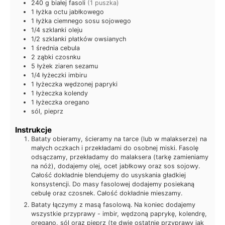
240
g
białej fasoli
(1 puszka)
1
łyżka
octu jabłkowego
1
łyżka
ciemnego sosu sojowego
1/4
szklanki
oleju
1/2
szklanki
płatków owsianych
1
średnia
cebula
2
ząbki
czosnku
5
łyżek
ziaren sezamu
1/4
łyżeczki
imbiru
1
łyżeczka
wędzonej papryki
1
łyżeczka
kolendy
1
łyżeczka
oregano
sól, pieprz
Instrukcje
Bataty obieramy, ścieramy na tarce (lub w malakserze) na
małych oczkach i przekładami do osobnej miski. Fasolę
odsączamy, przekładamy do malaksera (tarkę zamieniamy
na nóż), dodajemy olej, ocet jabłkowy oraz sos sojowy.
Całość dokładnie blendujemy do usyskania gładkiej
konsystencji. Do masy fasolowej dodajemy posiekaną
cebulę oraz czosnek. Całość dokładnie mieszamy.
Bataty łączymy z masą fasolową. Na koniec dodajemy
wszystkie przyprawy - imbir, wędzoną paprykę, kolendrę,
oregano, sól oraz pieprz (te dwie ostatnie przyprawy jak