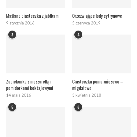
Maślane ciasteczka z jabłkami
Orzeźwiające lody cytrynowe
9 stycznia 2016
5 czerwca 2019
3
4
Zapiekanka z mozzarellą i
Ciasteczka pomarańczowo –
pomidorkami koktajlowymi
migdałowe
14 maja 2016
3 kwietnia 2018
5
6