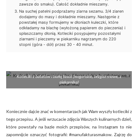
zawsze do smaku). Całość dokładnie mieszamy.
Na suchej patelni podprażamy ziarna sezamu. 3/4 ziaren
dodajemy do masy i dokładnie mieszamy. Następnie z
powstałej masy formujemy w dłoniach kuleczki, które
odkładamy na blachę (wyłożoną papierem do pieczenia) i
spłaszczamy dłonią. Kotleciki posypujemy pozostałymi
ziarnami i pieczemy w piekarniku nagrzanym do 220
stopni (góra - dół) przez 30 - 40 minut.
Kotleciki z batatów i białej fasoli (wegańskie, bezglutenowe, z
piekarnika)
Koniecznie dajcie znać w komentarzach jak Wam wyszły kotleciki z
tego przepisu. A jeśli wrzucacie zdjęcia Waszych kulinarnych dzieł,
które powstały na bazie moich przepisów, na Instagram to nie
zapomnijcie oznaczyć fotografii: #manufakturasmakow. Zajrzę do