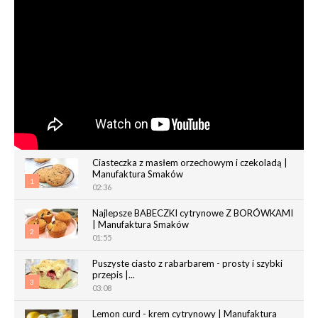
Ciasteczka z masłem orzechowym i czekoladą |
Manufaktura Smaków
1
02:36
Najlepsze BABECZKI cytrynowe Z BORÓWKAMI
| Manufaktura Smaków
2
01:55
Puszyste ciasto z rabarbarem - prosty i szybki
przepis |...
3
03:08
Lemon curd - krem cytrynowy | Manufaktura