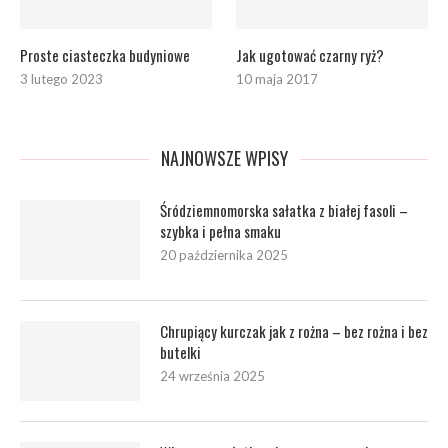
Proste ciasteczka budyniowe
Jak ugotować czarny ryż?
3 lutego 2023
10 maja 2017
NAJNOWSZE WPISY
Śródziemnomorska sałatka z białej fasoli –
szybka i pełna smaku
20 października 2025
Chrupiący kurczak jak z rożna – bez rożna i bez
butelki
24 września 2025