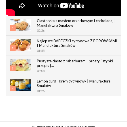
Ciasteczka z masłem orzechowym i czekoladą |
Manufaktura Smaków
1
02:36
Najlepsze BABECZKI cytrynowe Z BORÓWKAMI
| Manufaktura Smaków
2
01:55
Puszyste ciasto z rabarbarem - prosty i szybki
przepis |...
3
03:08
Lemon curd - krem cytrynowy | Manufaktura
Smaków
4
01:26
Chrupiące paluchy z ciasta francuskiego |
Manufaktura Smaków
5
02:05
Magdalenki | Manufaktura Smaków
01:40