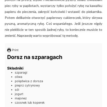
piec ryby w papilotach, wystarczy tylko położyć rybę na kawałku
papieru do pieczenia, zakręcić końcówki i wstawić do piekarnika.
Potem delikatnie otworzyć papierowy cukiereczek, który skrywa
pyszną, aromatyczną rybę. Coś wspaniałego. Jeśli jeszcze nigdy
nie piekliście w ten sposób żadnej ryby, to koniecznie musicie to
zmienić. Naprawdę warto wypróbować tę metodę.
Print
Dorsz na szparagach
Składniki
szparagi
oliwa
polędwica z dorsza
pieprz cytrynowy
sól
jogurt
majonez
czosnek lub koperek