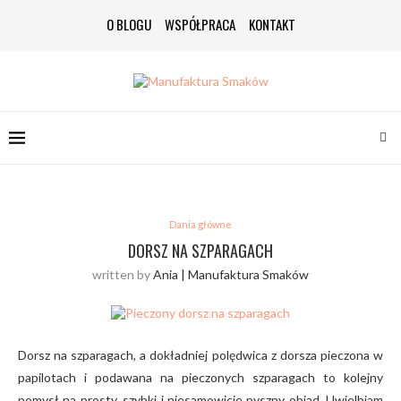
O BLOGU
WSPÓŁPRACA
KONTAKT
Dania główne
DORSZ NA SZPARAGACH
written by
Ania | Manufaktura Smaków
Dorsz na szparagach, a dokładniej polędwica z dorsza pieczona w
papilotach i podawana na pieczonych szparagach to kolejny
pomysł na prosty, szybki i niesamowicie pyszny obiad. Uwielbiam