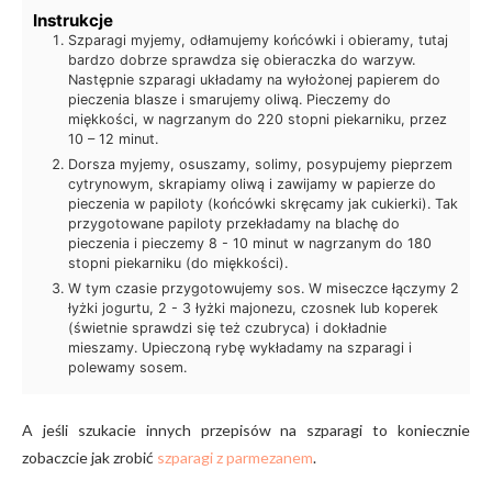
Instrukcje
Szparagi myjemy, odłamujemy końcówki i obieramy, tutaj
bardzo dobrze sprawdza się obieraczka do warzyw.
Następnie szparagi układamy na wyłożonej papierem do
pieczenia blasze i smarujemy oliwą. Pieczemy do
miękkości, w nagrzanym do 220 stopni piekarniku, przez
10 – 12 minut.
Dorsza myjemy, osuszamy, solimy, posypujemy pieprzem
cytrynowym, skrapiamy oliwą i zawijamy w papierze do
pieczenia w papiloty (końcówki skręcamy jak cukierki). Tak
przygotowane papiloty przekładamy na blachę do
pieczenia i pieczemy 8 - 10 minut w nagrzanym do 180
stopni piekarniku (do miękkości).
W tym czasie przygotowujemy sos. W miseczce łączymy 2
łyżki jogurtu, 2 - 3 łyżki majonezu, czosnek lub koperek
(świetnie sprawdzi się też czubryca) i dokładnie
mieszamy. Upieczoną rybę wykładamy na szparagi i
polewamy sosem.
A jeśli szukacie innych przepisów na szparagi to koniecznie
zobaczcie jak zrobić
szparagi z parmezanem
.