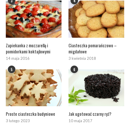
3
4
Zapiekanka z mozzarellą i
Ciasteczka pomarańczowo –
pomidorkami koktajlowymi
migdałowe
14 maja 2016
3 kwietnia 2018
5
6
Proste ciasteczka budyniowe
Jak ugotować czarny ryż?
3 lutego 2023
10 maja 2017