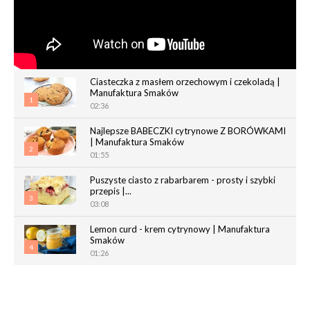
Ciasteczka z masłem orzechowym i czekoladą |
Manufaktura Smaków
1
02:36
Najlepsze BABECZKI cytrynowe Z BORÓWKAMI
| Manufaktura Smaków
2
01:55
Puszyste ciasto z rabarbarem - prosty i szybki
przepis |...
3
03:08
Lemon curd - krem cytrynowy | Manufaktura
Smaków
4
01:26
Chrupiące paluchy z ciasta francuskiego |
Manufaktura Smaków
5
02:05