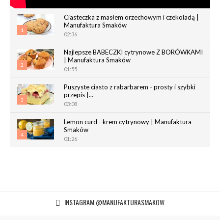
Ciasteczka z masłem orzechowym i czekoladą |
Manufaktura Smaków
1
02:36
Najlepsze BABECZKI cytrynowe Z BORÓWKAMI
| Manufaktura Smaków
2
01:55
Puszyste ciasto z rabarbarem - prosty i szybki
przepis |...
3
03:08
Lemon curd - krem cytrynowy | Manufaktura
Smaków
4
01:26
Chrupiące paluchy z ciasta francuskiego |
Manufaktura Smaków
5
02:05
Magdalenki | Manufaktura Smaków
INSTAGRAM @MANUFAKTURASMAKOW
01:40
6