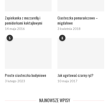
Zapiekanka z mozzarellą i
Ciasteczka pomarańczowo –
pomidorkami koktajlowymi
migdałowe
14 maja 2016
3 kwietnia 2018
5
6
Proste ciasteczka budyniowe
Jak ugotować czarny ryż?
3 lutego 2023
10 maja 2017
NAJNOWSZE WPISY