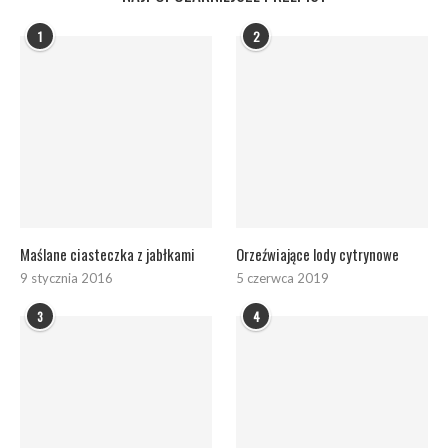
1
2
Maślane ciasteczka z jabłkami
Orzeźwiające lody cytrynowe
9 stycznia 2016
5 czerwca 2019
3
4