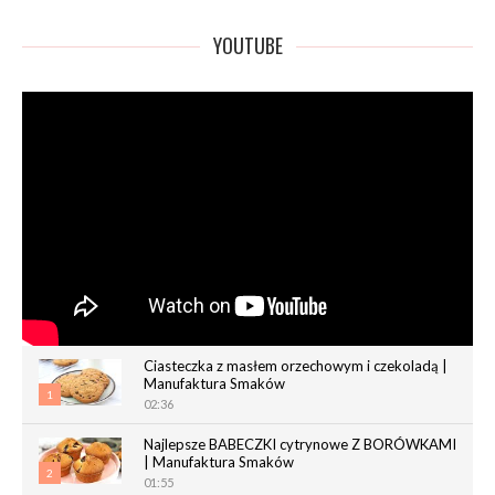
YOUTUBE
Ciasteczka z masłem orzechowym i czekoladą |
Manufaktura Smaków
1
02:36
Najlepsze BABECZKI cytrynowe Z BORÓWKAMI
| Manufaktura Smaków
2
01:55