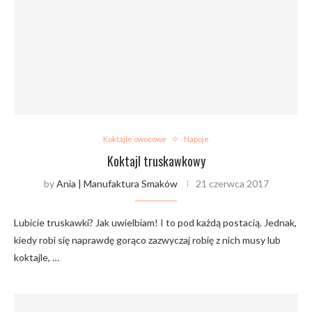
Koktajle owocowe
Napoje
Koktajl truskawkowy
by
Ania | Manufaktura Smaków
21 czerwca 2017
Lubicie truskawki? Jak uwielbiam! I to pod każdą postacią. Jednak,
kiedy robi się naprawdę gorąco zazwyczaj robię z nich musy lub
koktajle, …