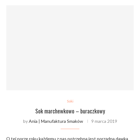
Soki
Sok marchewkowo – buraczkowy
by
Ania | Manufaktura Smaków
9 marca 2019
O tej porze roku każdemu z nas potrzebna jest porządna dawka