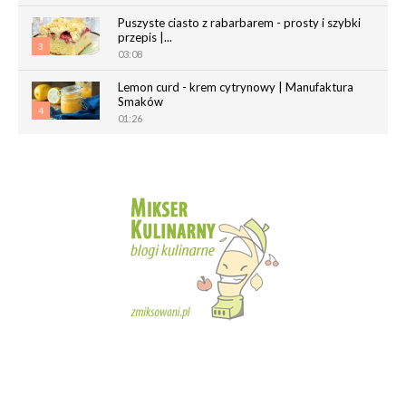
Puszyste ciasto z rabarbarem - prosty i szybki
przepis |...
3
03:08
Lemon curd - krem cytrynowy | Manufaktura
Smaków
4
01:26
Chrupiące paluchy z ciasta francuskiego |
Manufaktura Smaków
5
02:05
Magdalenki | Manufaktura Smaków
01:40
6