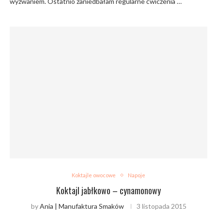
wyzwaniem. Ostatnio zaniedbałam regularne ćwiczenia …
Koktajle owocowe
Napoje
Koktajl jabłkowo – cynamonowy
by
Ania | Manufaktura Smaków
3 listopada 2015