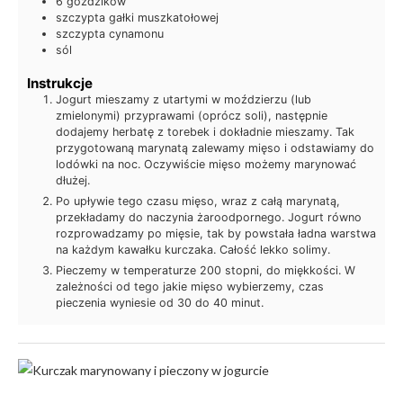
6
goździków
szczypta
gałki muszkatołowej
szczypta
cynamonu
sól
Instrukcje
Jogurt mieszamy z utartymi w moździerzu (lub
zmielonymi) przyprawami (oprócz soli), następnie
dodajemy herbatę z torebek i dokładnie mieszamy. Tak
przygotowaną marynatą zalewamy mięso i odstawiamy do
lodówki na noc. Oczywiście mięso możemy marynować
dłużej.
Po upływie tego czasu mięso, wraz z całą marynatą,
przekładamy do naczynia żaroodpornego. Jogurt równo
rozprowadzamy po mięsie, tak by powstała ładna warstwa
na każdym kawałku kurczaka. Całość lekko solimy.
Pieczemy w temperaturze 200 stopni, do miękkości. W
zależności od tego jakie mięso wybierzemy, czas
pieczenia wyniesie od 30 do 40 minut.