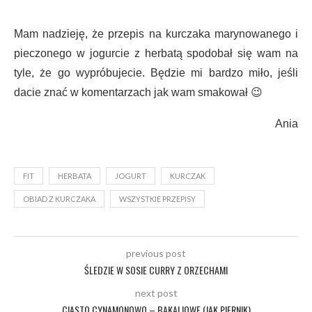
Mam nadzieję, że przepis na kurczaka marynowanego i
pieczonego w jogurcie z herbatą spodobał się wam na
tyle, że go wypróbujecie. Będzie mi bardzo miło, jeśli
dacie znać w komentarzach jak wam smakował 😉
Ania
FIT
HERBATA
JOGURT
KURCZAK
OBIAD Z KURCZAKA
WSZYSTKIE PRZEPISY
previous post
ŚLEDZIE W SOSIE CURRY Z ORZECHAMI
next post
CIASTO CYNAMONOWO – BAKALIOWE (JAK PIERNIK)