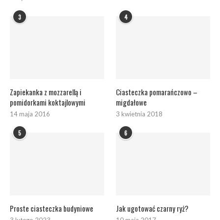
3
4
Zapiekanka z mozzarellą i
Ciasteczka pomarańczowo –
pomidorkami koktajlowymi
migdałowe
14 maja 2016
3 kwietnia 2018
5
6
Proste ciasteczka budyniowe
Jak ugotować czarny ryż?
3 lutego 2023
10 maja 2017