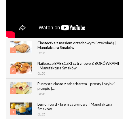
Ciasteczka z masłem orzechowym i czekoladą |
Manufaktura Smaków
1
02:36
Najlepsze BABECZKI cytrynowe Z BORÓWKAMI
| Manufaktura Smaków
2
01:55
Puszyste ciasto z rabarbarem - prosty i szybki
przepis |...
3
03:08
Lemon curd - krem cytrynowy | Manufaktura
Smaków
4
01:26
Chrupiące paluchy z ciasta francuskiego |