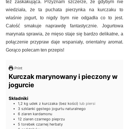
też zaskakująca. Przyznam szczerze, że gdybym nie
wiedziała, że ta puchata pierzynka na kurczaku to
właśnie jogurt, to nigdy bym nie odgadła co to jest.
Całość smakuje naprawdę fantastycznie. Jogurtowa
marynata sprawia, że mięso staje się bardzo delikatne, a
połączenie przypraw daje wspaniały, orientalny aromat.
Gorąco polecam ten przepis!
Print
Kurczak marynowany i pieczony w
jogurcie
Składniki
1,2
kg
udek z kurczaka (bez kości)
lub piersi
3
szklanki
gęstego jogurtu naturalnego
6
ziaren
kardamonu
12
ziaren
czarnego pieprzu
5
torebek
czarnej herbaty