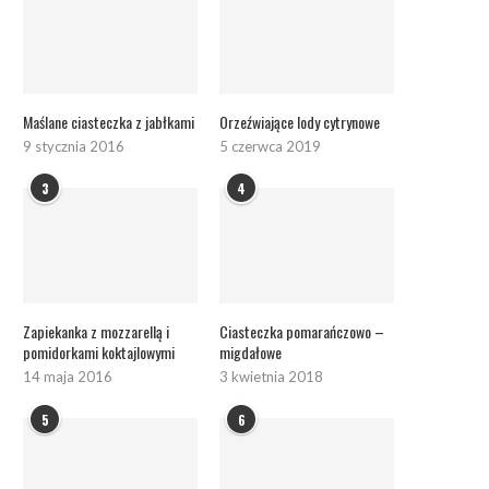
Maślane ciasteczka z jabłkami
Orzeźwiające lody cytrynowe
9 stycznia 2016
5 czerwca 2019
3
4
Zapiekanka z mozzarellą i
Ciasteczka pomarańczowo –
pomidorkami koktajlowymi
migdałowe
14 maja 2016
3 kwietnia 2018
5
6