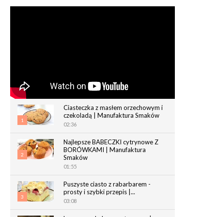
Ciasteczka z masłem orzechowym i
czekoladą | Manufaktura Smaków
1
02:36
Najlepsze BABECZKI cytrynowe Z
BORÓWKAMI | Manufaktura
2
Smaków
01:55
Puszyste ciasto z rabarbarem -
prosty i szybki przepis |...
3
03:08