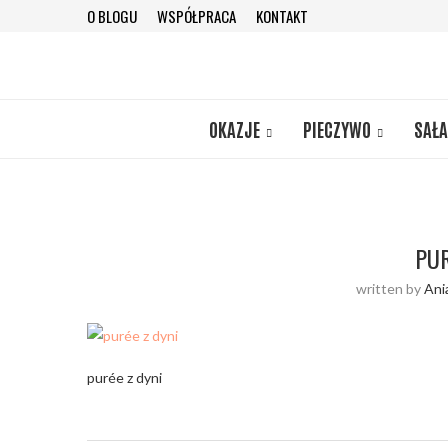
O BLOGU
WSPÓŁPRACA
KONTAKT
OKAZJE
PIECZYWO
SAŁA
PUR
written by
Ani
purée z dyni