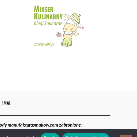
5
02:05
Magdalenki | Manufaktura Smaków
01:40
6
EMAIL
gody manufakturasmakow.com zabronione.