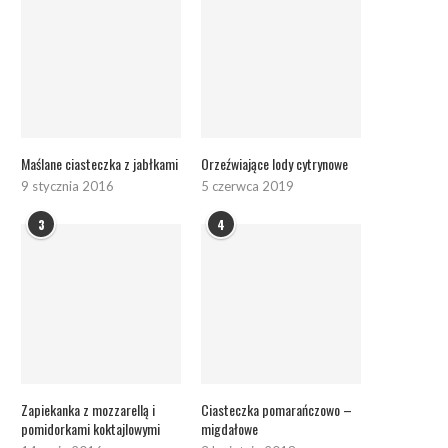
Maślane ciasteczka z jabłkami
Orzeźwiające lody cytrynowe
9 stycznia 2016
5 czerwca 2019
3
4
Zapiekanka z mozzarellą i
Ciasteczka pomarańczowo –
pomidorkami koktajlowymi
migdałowe