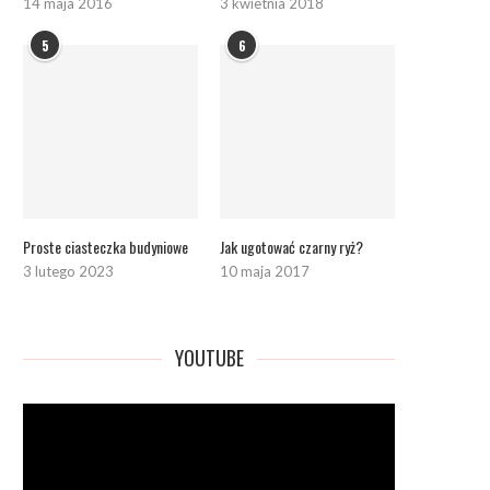
14 maja 2016
3 kwietnia 2018
5
6
Proste ciasteczka budyniowe
Jak ugotować czarny ryż?
3 lutego 2023
10 maja 2017
YOUTUBE