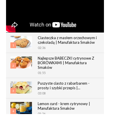
Ciasteczka z masłem orzechowym i
czekoladą | Manufaktura Smaków
1
02:36
Najlepsze BABECZKI cytrynowe Z
BORÓWKAMI | Manufaktura
2
Smaków
01:55
Puszyste ciasto z rabarbarem -
prosty i szybki przepis |...
3
03:08
Lemon curd - krem cytrynowy |
Manufaktura Smaków
4
01:26
Chrupiące paluchy z ciasta
francuskiego | Manufaktura Smaków