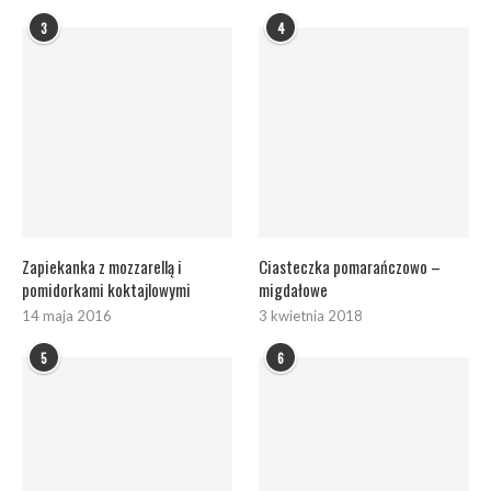
3
4
Zapiekanka z mozzarellą i
Ciasteczka pomarańczowo –
pomidorkami koktajlowymi
migdałowe
14 maja 2016
3 kwietnia 2018
5
6