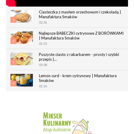
Ciasteczka z masłem orzechowym i czekoladą |
Manufaktura Smaków
1
02:36
Najlepsze BABECZKI cytrynowe Z BORÓWKAMI
| Manufaktura Smaków
2
01:55
Puszyste ciasto z rabarbarem - prosty i szybki
przepis |...
3
03:08
Lemon curd - krem cytrynowy | Manufaktura
Smaków
4
01:26
Chrupiące paluchy z ciasta francuskiego |
Manufaktura Smaków
5
02:05
Magdalenki | Manufaktura Smaków
01:40
6