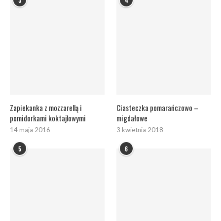
3
4
Zapiekanka z mozzarellą i
Ciasteczka pomarańczowo –
pomidorkami koktajlowymi
migdałowe
14 maja 2016
3 kwietnia 2018
5
6