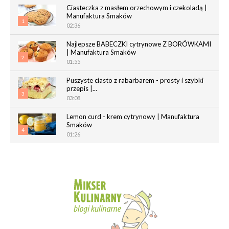
Ciasteczka z masłem orzechowym i czekoladą |
Manufaktura Smaków
1
02:36
Najlepsze BABECZKI cytrynowe Z BORÓWKAMI
| Manufaktura Smaków
2
01:55
Puszyste ciasto z rabarbarem - prosty i szybki
przepis |...
3
03:08
Lemon curd - krem cytrynowy | Manufaktura
Smaków
4
01:26
Chrupiące paluchy z ciasta francuskiego |
Manufaktura Smaków
5
02:05
Magdalenki | Manufaktura Smaków
01:40
6