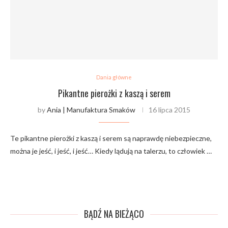
Dania główne
Pikantne pierożki z kaszą i serem
by
Ania | Manufaktura Smaków
16 lipca 2015
Te pikantne pierożki z kaszą i serem są naprawdę niebezpieczne,
można je jeść, i jeść, i jeść… Kiedy lądują na talerzu, to człowiek …
BĄDŹ NA BIEŻĄCO