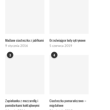
Maślane ciasteczka z jabłkami
Orzeźwiające lody cytrynowe
9 stycznia 2016
5 czerwca 2019
3
4
Zapiekanka z mozzarellą i
Ciasteczka pomarańczowo –
pomidorkami koktajlowymi
migdałowe