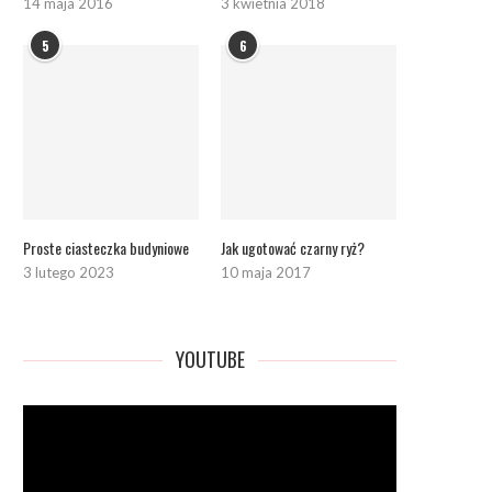
14 maja 2016
3 kwietnia 2018
5
6
Proste ciasteczka budyniowe
Jak ugotować czarny ryż?
3 lutego 2023
10 maja 2017
YOUTUBE