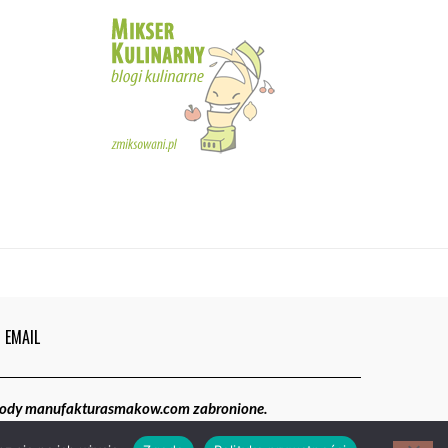
5
02:05
Magdalenki | Manufaktura Smaków
01:40
6
EMAIL
gody manufakturasmakow.com zabronione.