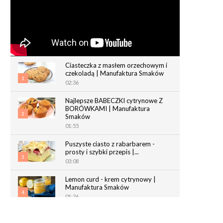
Ciasteczka z masłem orzechowym i
czekoladą | Manufaktura Smaków
1
02:36
Najlepsze BABECZKI cytrynowe Z
BORÓWKAMI | Manufaktura
2
Smaków
01:55
Puszyste ciasto z rabarbarem -
prosty i szybki przepis |...
3
03:08
Lemon curd - krem cytrynowy |
Manufaktura Smaków
4
01:26
Chrupiące paluchy z ciasta
francuskiego | Manufaktura Smaków