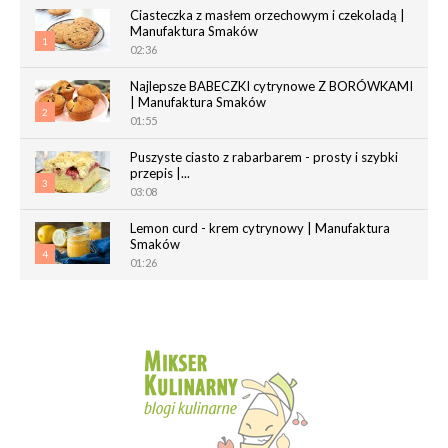
Ciasteczka z masłem orzechowym i czekoladą |
Manufaktura Smaków
1
02:36
Najlepsze BABECZKI cytrynowe Z BORÓWKAMI
| Manufaktura Smaków
2
01:55
Puszyste ciasto z rabarbarem - prosty i szybki
przepis |...
3
03:08
Lemon curd - krem cytrynowy | Manufaktura
Smaków
4
01:26
Chrupiące paluchy z ciasta francuskiego |
Manufaktura Smaków
5
02:05
Magdalenki | Manufaktura Smaków
01:40
6