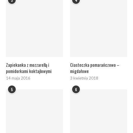
3
4
Zapiekanka z mozzarellą i
Ciasteczka pomarańczowo –
pomidorkami koktajlowymi
migdałowe
14 maja 2016
3 kwietnia 2018
5
6