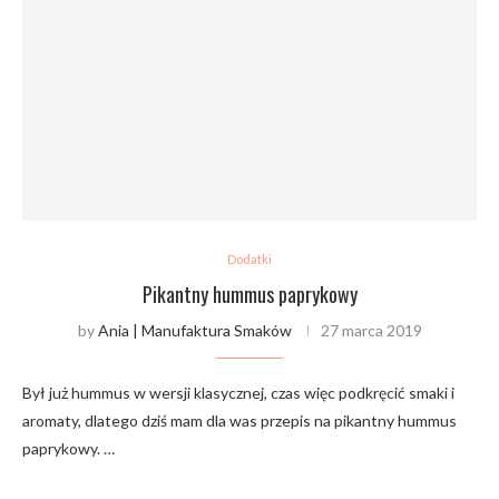
Dodatki
Pikantny hummus paprykowy
by
Ania | Manufaktura Smaków
27 marca 2019
Był już hummus w wersji klasycznej, czas więc podkręcić smaki i
aromaty, dlatego dziś mam dla was przepis na pikantny hummus
paprykowy. …