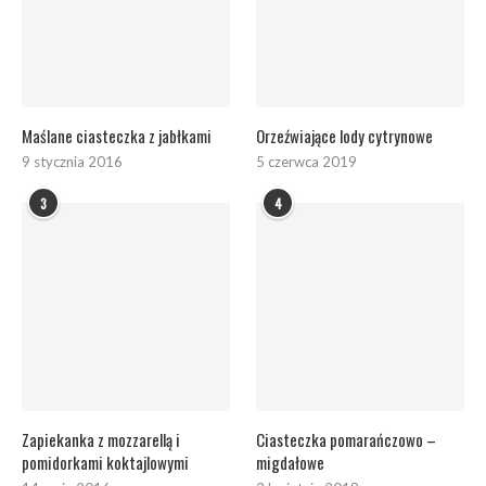
Maślane ciasteczka z jabłkami
Orzeźwiające lody cytrynowe
9 stycznia 2016
5 czerwca 2019
3
4
Zapiekanka z mozzarellą i
Ciasteczka pomarańczowo –
pomidorkami koktajlowymi
migdałowe