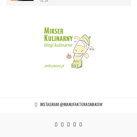
01:26
Chrupiące paluchy z ciasta francuskiego |
Manufaktura Smaków
5
02:05
Magdalenki | Manufaktura Smaków
01:40
6
INSTAGRAM @MANUFAKTURASMAKOW