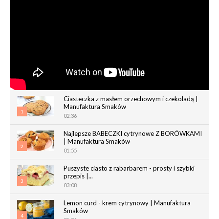
Ciasteczka z masłem orzechowym i czekoladą |
Manufaktura Smaków
1
02:36
Najlepsze BABECZKI cytrynowe Z BORÓWKAMI
| Manufaktura Smaków
2
01:55
Puszyste ciasto z rabarbarem - prosty i szybki
przepis |...
3
03:08
Lemon curd - krem cytrynowy | Manufaktura
Smaków
4