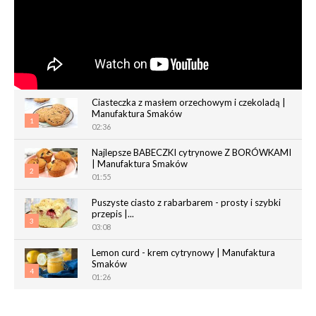
Ciasteczka z masłem orzechowym i czekoladą |
Manufaktura Smaków
1
02:36
Najlepsze BABECZKI cytrynowe Z BORÓWKAMI
| Manufaktura Smaków
2
01:55
Puszyste ciasto z rabarbarem - prosty i szybki
przepis |...
3
03:08
Lemon curd - krem cytrynowy | Manufaktura
Smaków
4
01:26
Chrupiące paluchy z ciasta francuskiego |
Manufaktura Smaków