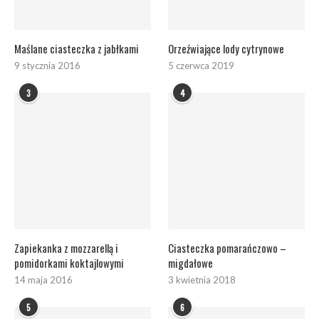
Maślane ciasteczka z jabłkami
Orzeźwiające lody cytrynowe
9 stycznia 2016
5 czerwca 2019
3
4
Zapiekanka z mozzarellą i
Ciasteczka pomarańczowo –
pomidorkami koktajlowymi
migdałowe
14 maja 2016
3 kwietnia 2018
5
6