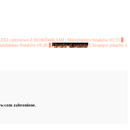
CZKI cytrynowe Z BORÓWKAMI | Manufaktura Smaków
01:55
3
Manufaktura Smaków
01:26
5
Thumbnail youtube
Chrupiące paluchy z
ow.com zabronione.