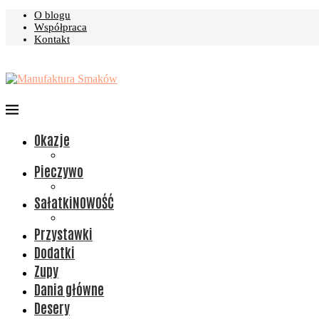
O blogu
Współpraca
Kontakt
Okazje
Pieczywo
Sałatki
NOWOŚĆ
Przystawki
Dodatki
Zupy
Dania główne
Desery