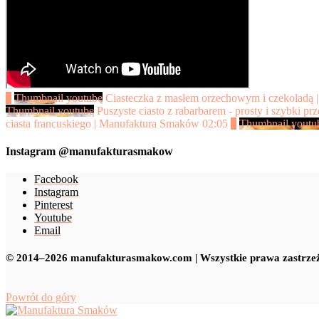
1
Thumbnail youtube
Ciasteczka z masłem orzechowym i czekoladą
Thumbnail youtube
Puszyste ciasto z rabarbarem - prosty i szybki przep
ciasta francuskiego | Manufaktura Smaków
02:05
6
Thumbnail youtu
Instagram @manufakturasmakow
Facebook
Instagram
Pinterest
Youtube
Email
© 2014–2026 manufakturasmakow.com | Wszystkie prawa zastrzeż
Powrót do góry