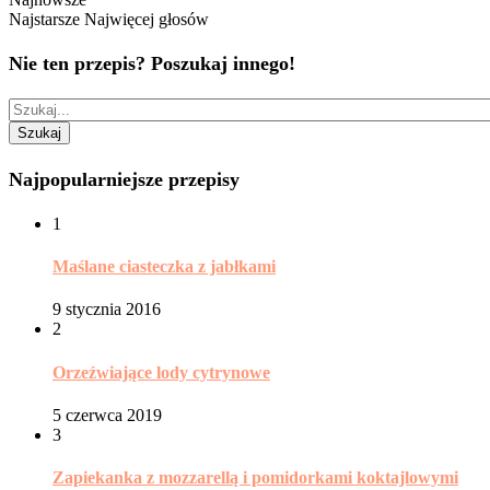
Najstarsze
Najwięcej głosów
Nie ten przepis? Poszukaj innego!
Najpopularniejsze przepisy
1
Maślane ciasteczka z jabłkami
9 stycznia 2016
2
Orzeźwiające lody cytrynowe
5 czerwca 2019
3
Zapiekanka z mozzarellą i pomidorkami koktajlowymi