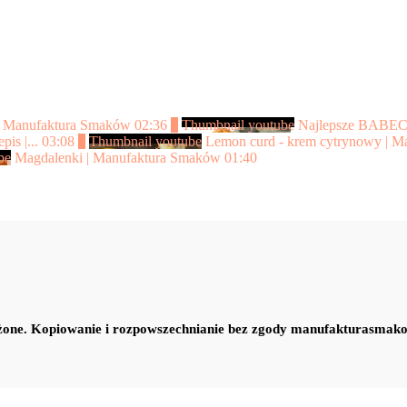
 | Manufaktura Smaków
02:36
2
Thumbnail youtube
Najlepsze BABE
is |...
03:08
4
Thumbnail youtube
Lemon curd - krem cytrynowy | 
be
Magdalenki | Manufaktura Smaków
01:40
one. Kopiowanie i rozpowszechnianie bez zgody manufakturasmak