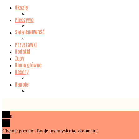
Okazje
Pieczywo
Sałatki
NOWOŚĆ
Przystawki
Dodatki
Zupy
Dania główne
Desery
Napoje
0
Chętnie poznam Twoje przemyślenia, skomentuj.
x