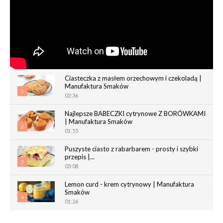
Ciasteczka z masłem orzechowym i czekoladą |
Manufaktura Smaków
1
02:36
Najlepsze BABECZKI cytrynowe Z BORÓWKAMI
| Manufaktura Smaków
2
01:55
Puszyste ciasto z rabarbarem - prosty i szybki
przepis |...
3
03:08
Lemon curd - krem cytrynowy | Manufaktura
Smaków
4
01:26
Chrupiące paluchy z ciasta francuskiego |