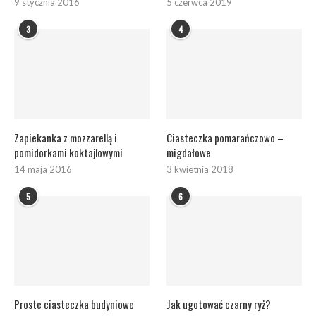
9 stycznia 2016
5 czerwca 2019
3
4
Zapiekanka z mozzarellą i
Ciasteczka pomarańczowo –
pomidorkami koktajlowymi
migdałowe
14 maja 2016
3 kwietnia 2018
5
6
Proste ciasteczka budyniowe
Jak ugotować czarny ryż?