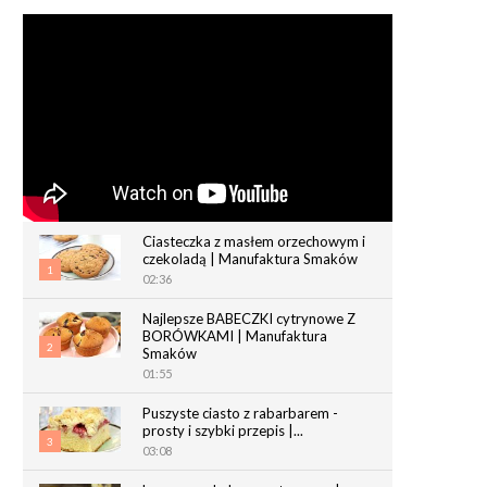
Ciasteczka z masłem orzechowym i
czekoladą | Manufaktura Smaków
1
02:36
Najlepsze BABECZKI cytrynowe Z
BORÓWKAMI | Manufaktura
2
Smaków
01:55
Puszyste ciasto z rabarbarem -
prosty i szybki przepis |...
3
03:08