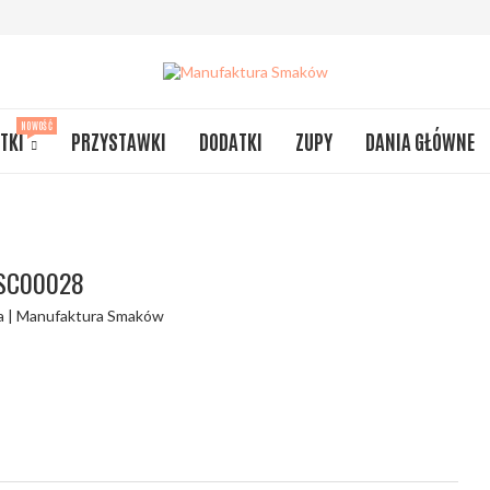
NOWOŚĆ
TKI
PRZYSTAWKI
DODATKI
ZUPY
DANIA GŁÓWNE
SC00028
a | Manufaktura Smaków