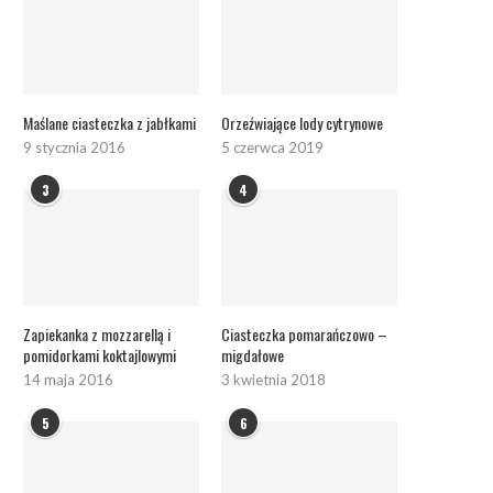
Maślane ciasteczka z jabłkami
Orzeźwiające lody cytrynowe
9 stycznia 2016
5 czerwca 2019
3
4
Zapiekanka z mozzarellą i
Ciasteczka pomarańczowo –
pomidorkami koktajlowymi
migdałowe
14 maja 2016
3 kwietnia 2018
5
6