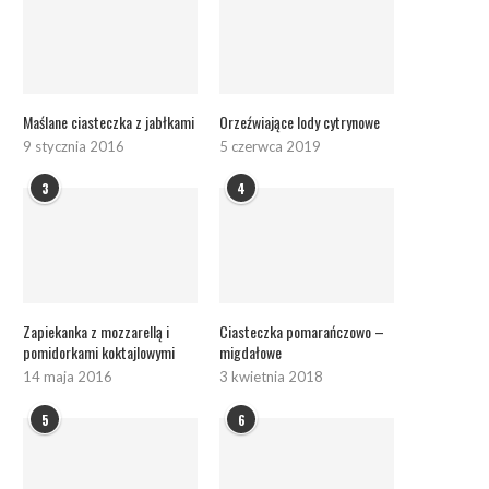
Maślane ciasteczka z jabłkami
Orzeźwiające lody cytrynowe
9 stycznia 2016
5 czerwca 2019
3
4
Zapiekanka z mozzarellą i
Ciasteczka pomarańczowo –
pomidorkami koktajlowymi
migdałowe
14 maja 2016
3 kwietnia 2018
5
6