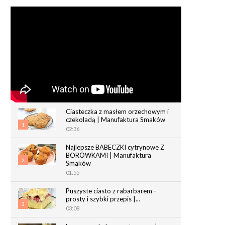
Ciasteczka z masłem orzechowym i
czekoladą | Manufaktura Smaków
1
02:36
Najlepsze BABECZKI cytrynowe Z
BORÓWKAMI | Manufaktura
2
Smaków
01:55
Puszyste ciasto z rabarbarem -
prosty i szybki przepis |...
3
03:08