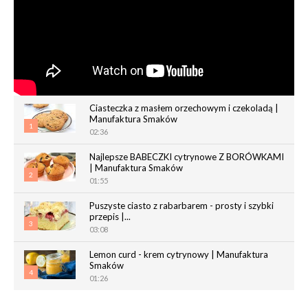
Ciasteczka z masłem orzechowym i czekoladą |
Manufaktura Smaków
1
02:36
Najlepsze BABECZKI cytrynowe Z BORÓWKAMI
| Manufaktura Smaków
2
01:55
Puszyste ciasto z rabarbarem - prosty i szybki
przepis |...
3
03:08
Lemon curd - krem cytrynowy | Manufaktura
Smaków
4
01:26
Chrupiące paluchy z ciasta francuskiego |