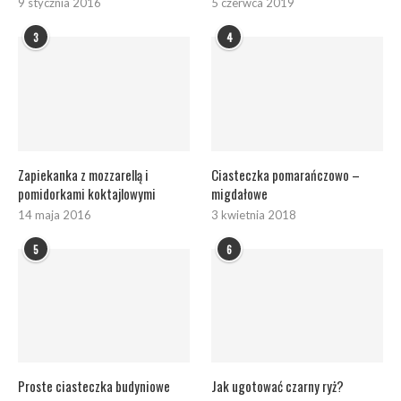
9 stycznia 2016
5 czerwca 2019
3
4
Zapiekanka z mozzarellą i
Ciasteczka pomarańczowo –
pomidorkami koktajlowymi
migdałowe
14 maja 2016
3 kwietnia 2018
5
6
Proste ciasteczka budyniowe
Jak ugotować czarny ryż?