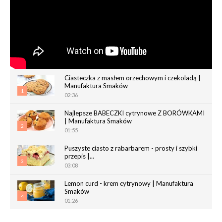
Ciasteczka z masłem orzechowym i czekoladą |
Manufaktura Smaków
1
02:36
Najlepsze BABECZKI cytrynowe Z BORÓWKAMI
| Manufaktura Smaków
2
01:55
Puszyste ciasto z rabarbarem - prosty i szybki
przepis |...
3
03:08
Lemon curd - krem cytrynowy | Manufaktura
Smaków
4
01:26
Chrupiące paluchy z ciasta francuskiego |