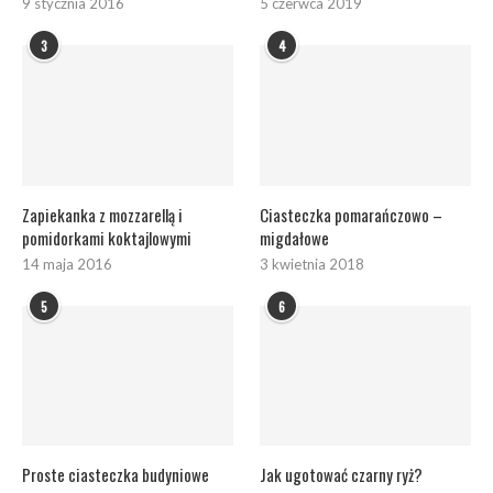
9 stycznia 2016
5 czerwca 2019
3
4
Zapiekanka z mozzarellą i
Ciasteczka pomarańczowo –
pomidorkami koktajlowymi
migdałowe
14 maja 2016
3 kwietnia 2018
5
6
Proste ciasteczka budyniowe
Jak ugotować czarny ryż?