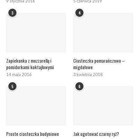
9 stycznia 2016
5 czerwca 2019
3
4
Zapiekanka z mozzarellą i
Ciasteczka pomarańczowo –
pomidorkami koktajlowymi
migdałowe
14 maja 2016
3 kwietnia 2018
5
6
Proste ciasteczka budyniowe
Jak ugotować czarny ryż?