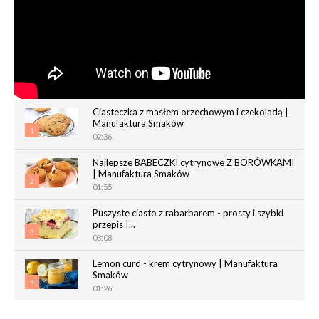
Ciasteczka z masłem orzechowym i czekoladą |
Manufaktura Smaków
1
02:36
Najlepsze BABECZKI cytrynowe Z BORÓWKAMI
| Manufaktura Smaków
2
01:55
Puszyste ciasto z rabarbarem - prosty i szybki
przepis |...
3
03:08
Lemon curd - krem cytrynowy | Manufaktura
Smaków
4
01:26
Chrupiące paluchy z ciasta francuskiego |