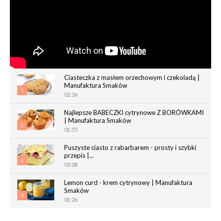
Ciasteczka z masłem orzechowym i czekoladą |
Manufaktura Smaków
1
02:36
Najlepsze BABECZKI cytrynowe Z BORÓWKAMI
| Manufaktura Smaków
2
01:55
Puszyste ciasto z rabarbarem - prosty i szybki
przepis |...
3
03:08
Lemon curd - krem cytrynowy | Manufaktura
Smaków
4
01:26
Chrupiące paluchy z ciasta francuskiego |