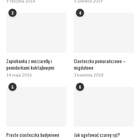
9 stycznia 2016
5 czerwca 2019
3
4
Zapiekanka z mozzarellą i
Ciasteczka pomarańczowo –
pomidorkami koktajlowymi
migdałowe
14 maja 2016
3 kwietnia 2018
5
6
Proste ciasteczka budyniowe
Jak ugotować czarny ryż?