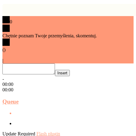
0
Chętnie poznam Twoje przemyślenia, skomentuj.
x
(
)
x
|
Odpowiedz
Insert
-
00:00
00:00
Queue
Update Required
Flash plugin