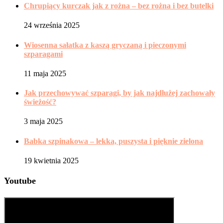
Chrupiący kurczak jak z rożna – bez rożna i bez butelki
24 września 2025
Wiosenna sałatka z kaszą gryczaną i pieczonymi
szparagami
11 maja 2025
Jak przechowywać szparagi, by jak najdłużej zachowały
świeżość?
3 maja 2025
Babka szpinakowa – lekka, puszysta i pięknie zielona
19 kwietnia 2025
Youtube