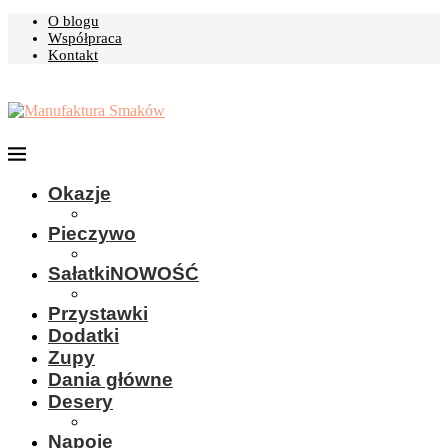
O blogu
Współpraca
Kontakt
Okazje
Pieczywo
Sałatki
NOWOŚĆ
Przystawki
Dodatki
Zupy
Dania główne
Desery
Napoje