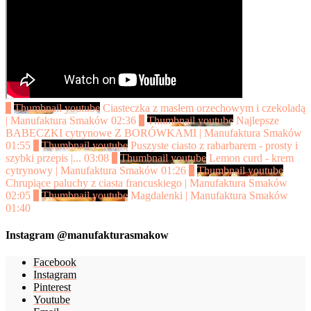
1
Thumbnail youtube
Ciasteczka z masłem orzechowym i czekoladą
| Manufaktura Smaków
02:36
2
Thumbnail youtube
Najlepsze
BABECZKI cytrynowe Z BORÓWKAMI | Manufaktura Smaków
01:55
3
Thumbnail youtube
Puszyste ciasto z rabarbarem - prosty i
szybki przepis |...
03:08
4
Thumbnail youtube
Lemon curd - krem
cytrynowy | Manufaktura Smaków
01:26
5
Thumbnail youtube
Chrupiące paluchy z ciasta francuskiego | Manufaktura Smaków
02:05
6
Thumbnail youtube
Magdalenki | Manufaktura Smaków
01:40
Instagram @manufakturasmakow
Facebook
Instagram
Pinterest
Youtube