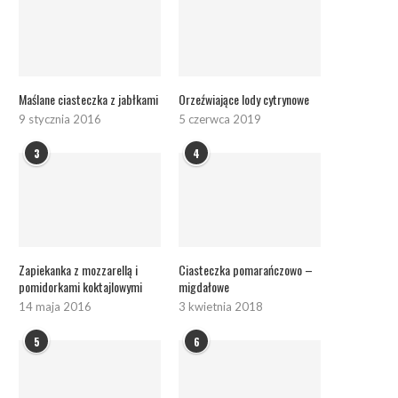
Maślane ciasteczka z jabłkami
Orzeźwiające lody cytrynowe
9 stycznia 2016
5 czerwca 2019
3
4
Zapiekanka z mozzarellą i
Ciasteczka pomarańczowo –
pomidorkami koktajlowymi
migdałowe
14 maja 2016
3 kwietnia 2018
5
6