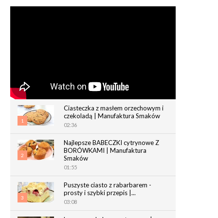
Ciasteczka z masłem orzechowym i
czekoladą | Manufaktura Smaków
1
02:36
Najlepsze BABECZKI cytrynowe Z
BORÓWKAMI | Manufaktura
2
Smaków
01:55
Puszyste ciasto z rabarbarem -
prosty i szybki przepis |...
3
03:08