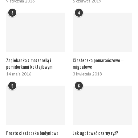
9 stycznia 2016
5 czerwca 2019
3
4
Zapiekanka z mozzarellą i
Ciasteczka pomarańczowo –
pomidorkami koktajlowymi
migdałowe
14 maja 2016
3 kwietnia 2018
5
6
Proste ciasteczka budyniowe
Jak ugotować czarny ryż?