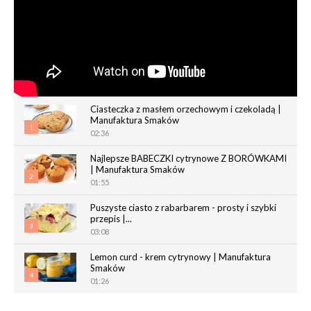
Ciasteczka z masłem orzechowym i czekoladą |
Manufaktura Smaków
1
02:36
Najlepsze BABECZKI cytrynowe Z BORÓWKAMI
| Manufaktura Smaków
2
01:55
Puszyste ciasto z rabarbarem - prosty i szybki
przepis |...
3
03:08
Lemon curd - krem cytrynowy | Manufaktura
Smaków
4
01:26
Chrupiące paluchy z ciasta francuskiego |