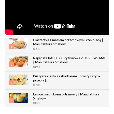
Ciasteczka z masłem orzechowym i czekoladą |
Manufaktura Smaków
1
02:36
Najlepsze BABECZKI cytrynowe Z BORÓWKAMI
| Manufaktura Smaków
2
01:55
Puszyste ciasto z rabarbarem - prosty i szybki
przepis |...
3
03:08
Lemon curd - krem cytrynowy | Manufaktura
Smaków
4
01:26
Chrupiące paluchy z ciasta francuskiego |