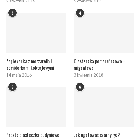
9 stycznia 2016
5 czerwca 2019
3
4
Zapiekanka z mozzarellą i
Ciasteczka pomarańczowo –
pomidorkami koktajlowymi
migdałowe
14 maja 2016
3 kwietnia 2018
5
6
Proste ciasteczka budyniowe
Jak ugotować czarny ryż?