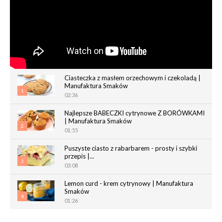
Ciasteczka z masłem orzechowym i czekoladą |
Manufaktura Smaków
1
02:36
Najlepsze BABECZKI cytrynowe Z BORÓWKAMI
| Manufaktura Smaków
2
01:55
Puszyste ciasto z rabarbarem - prosty i szybki
przepis |...
3
03:08
Lemon curd - krem cytrynowy | Manufaktura
Smaków
4
01:26
Chrupiące paluchy z ciasta francuskiego |