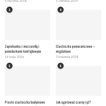
9 stycznia 2016
5 czerwca 2019
3
4
Zapiekanka z mozzarellą i
Ciasteczka pomarańczowo –
pomidorkami koktajlowymi
migdałowe
14 maja 2016
3 kwietnia 2018
5
6
Proste ciasteczka budyniowe
Jak ugotować czarny ryż?