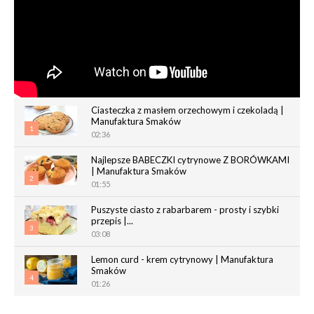
Ciasteczka z masłem orzechowym i czekoladą |
Manufaktura Smaków
1
02:36
Najlepsze BABECZKI cytrynowe Z BORÓWKAMI
| Manufaktura Smaków
2
01:55
Puszyste ciasto z rabarbarem - prosty i szybki
przepis |...
3
03:08
Lemon curd - krem cytrynowy | Manufaktura
Smaków
4
01:26
Chrupiące paluchy z ciasta francuskiego |