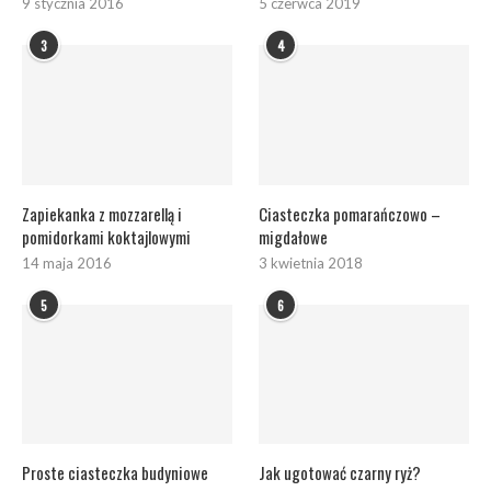
9 stycznia 2016
5 czerwca 2019
3
4
Zapiekanka z mozzarellą i
Ciasteczka pomarańczowo –
pomidorkami koktajlowymi
migdałowe
14 maja 2016
3 kwietnia 2018
5
6
Proste ciasteczka budyniowe
Jak ugotować czarny ryż?