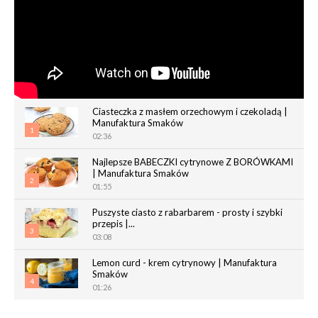
Ciasteczka z masłem orzechowym i czekoladą |
Manufaktura Smaków
1
02:36
Najlepsze BABECZKI cytrynowe Z BORÓWKAMI
| Manufaktura Smaków
2
01:55
Puszyste ciasto z rabarbarem - prosty i szybki
przepis |...
3
03:08
Lemon curd - krem cytrynowy | Manufaktura
Smaków
4
01:26
Chrupiące paluchy z ciasta francuskiego |