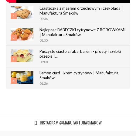
Ciasteczka z masłem orzechowym i czekoladą |
Manufaktura Smaków
1
02:36
Najlepsze BABECZKI cytrynowe Z BORÓWKAMI
| Manufaktura Smaków
2
01:55
Puszyste ciasto z rabarbarem - prosty i szybki
przepis |...
3
03:08
Lemon curd - krem cytrynowy | Manufaktura
Smaków
4
01:26
Chrupiące paluchy z ciasta francuskiego |
Manufaktura Smaków
5
02:05
Magdalenki | Manufaktura Smaków
INSTAGRAM @MANUFAKTURASMAKOW
01:40
6