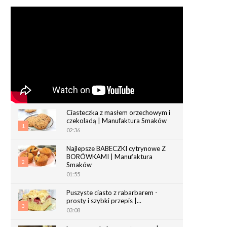
Ciasteczka z masłem orzechowym i
czekoladą | Manufaktura Smaków
1
02:36
Najlepsze BABECZKI cytrynowe Z
BORÓWKAMI | Manufaktura
2
Smaków
01:55
Puszyste ciasto z rabarbarem -
prosty i szybki przepis |...
3
03:08