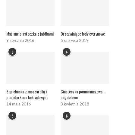
Maślane ciasteczka z jabłkami
Orzeźwiające lody cytrynowe
9 stycznia 2016
5 czerwca 2019
3
4
Zapiekanka z mozzarellą i
Ciasteczka pomarańczowo –
pomidorkami koktajlowymi
migdałowe
14 maja 2016
3 kwietnia 2018
5
6