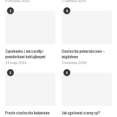
9 stycznia 2016
5 czerwca 2019
3
4
Zapiekanka z mozzarellą i
Ciasteczka pomarańczowo –
pomidorkami koktajlowymi
migdałowe
14 maja 2016
3 kwietnia 2018
5
6
Proste ciasteczka budyniowe
Jak ugotować czarny ryż?