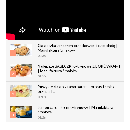
Ciasteczka z masłem orzechowym i czekoladą |
Manufaktura Smaków
1
02:36
Najlepsze BABECZKI cytrynowe Z BORÓWKAMI
| Manufaktura Smaków
2
01:55
Puszyste ciasto z rabarbarem - prosty i szybki
przepis |...
3
03:08
Lemon curd - krem cytrynowy | Manufaktura
Smaków
4
01:26
Chrupiące paluchy z ciasta francuskiego |