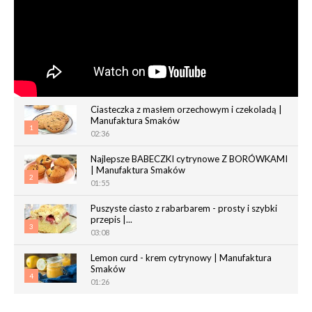
Ciasteczka z masłem orzechowym i czekoladą |
Manufaktura Smaków
1
02:36
Najlepsze BABECZKI cytrynowe Z BORÓWKAMI
| Manufaktura Smaków
2
01:55
Puszyste ciasto z rabarbarem - prosty i szybki
przepis |...
3
03:08
Lemon curd - krem cytrynowy | Manufaktura
Smaków
4
01:26
Chrupiące paluchy z ciasta francuskiego |