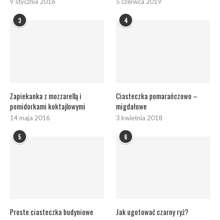
9 stycznia 2016
5 czerwca 2019
3
4
Zapiekanka z mozzarellą i
Ciasteczka pomarańczowo –
pomidorkami koktajlowymi
migdałowe
14 maja 2016
3 kwietnia 2018
5
6
Proste ciasteczka budyniowe
Jak ugotować czarny ryż?