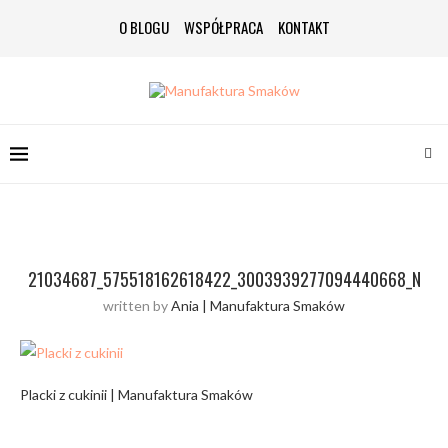
O BLOGU
WSPÓŁPRACA
KONTAKT
21034687_575518162618422_3003939277094440668_N
written by
Ania | Manufaktura Smaków
Placki z cukinii | Manufaktura Smaków