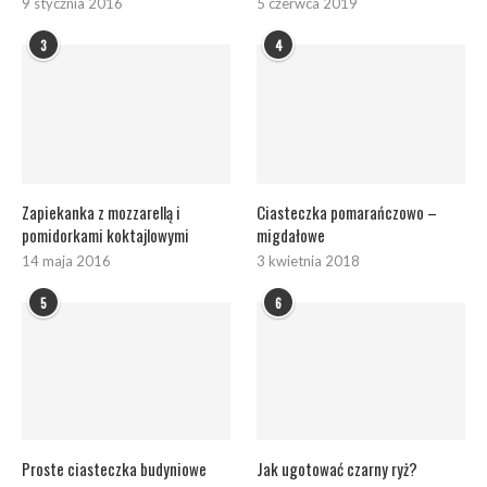
9 stycznia 2016
5 czerwca 2019
3
4
Zapiekanka z mozzarellą i
Ciasteczka pomarańczowo –
pomidorkami koktajlowymi
migdałowe
14 maja 2016
3 kwietnia 2018
5
6
Proste ciasteczka budyniowe
Jak ugotować czarny ryż?