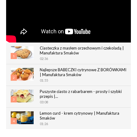
Ciasteczka z masłem orzechowym i czekoladą |
Manufaktura Smaków
1
02:36
Najlepsze BABECZKI cytrynowe Z BORÓWKAMI
| Manufaktura Smaków
2
01:55
Puszyste ciasto z rabarbarem - prosty i szybki
przepis |...
3
03:08
Lemon curd - krem cytrynowy | Manufaktura
Smaków
4
01:26
Chrupiące paluchy z ciasta francuskiego |