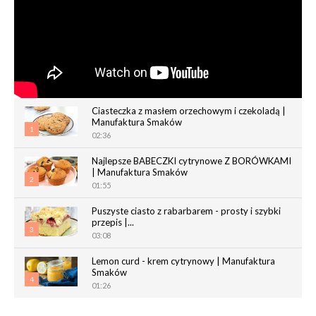
Ciasteczka z masłem orzechowym i czekoladą |
Manufaktura Smaków
1
02:36
Najlepsze BABECZKI cytrynowe Z BORÓWKAMI
| Manufaktura Smaków
2
01:55
Puszyste ciasto z rabarbarem - prosty i szybki
przepis |...
3
03:08
Lemon curd - krem cytrynowy | Manufaktura
Smaków
4
01:26
Chrupiące paluchy z ciasta francuskiego |