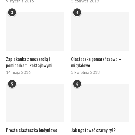
9 stycznia 2016
5 czerwca 2019
3
4
Zapiekanka z mozzarellą i
Ciasteczka pomarańczowo –
pomidorkami koktajlowymi
migdałowe
14 maja 2016
3 kwietnia 2018
5
6
Proste ciasteczka budyniowe
Jak ugotować czarny ryż?