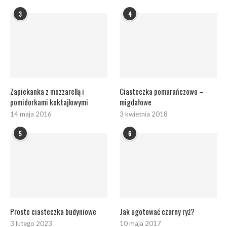
3
4
Zapiekanka z mozzarellą i
Ciasteczka pomarańczowo –
pomidorkami koktajlowymi
migdałowe
14 maja 2016
3 kwietnia 2018
5
6
Proste ciasteczka budyniowe
Jak ugotować czarny ryż?
3 lutego 2023
10 maja 2017