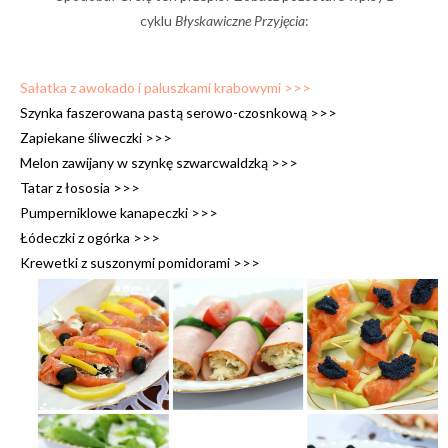
cyklu
Błyskawiczne Przyjęcia
:
Sałatka z awokado i paluszkami krabowymi >>>
Szynka faszerowana pastą serowo-czosnkową >>>
Zapiekane śliweczki >>>
Melon zawijany w szynkę szwarcwaldzką >>>
Tatar z łososia >>>
Pumperniklowe kanapeczki >>>
Łódeczki z ogórka >>>
Krewetki z suszonymi pomidorami >>>