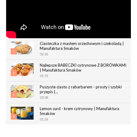
Ciasteczka z masłem orzechowym i czekoladą |
Manufaktura Smaków
1
02:36
Najlepsze BABECZKI cytrynowe Z BORÓWKAMI
| Manufaktura Smaków
2
01:55
Puszyste ciasto z rabarbarem - prosty i szybki
przepis |...
3
03:08
Lemon curd - krem cytrynowy | Manufaktura
Smaków
4
01:26
Chrupiące paluchy z ciasta francuskiego |
Manufaktura Smaków