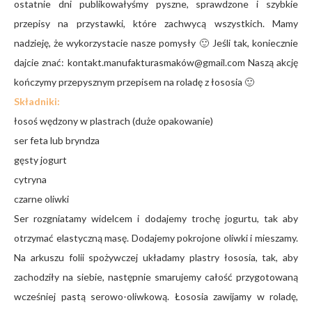
ostatnie dni publikowałyśmy pyszne, sprawdzone i szybkie
przepisy na przystawki, które zachwycą wszystkich. Mamy
nadzieję, że wykorzystacie nasze pomysły 🙂 Jeśli tak, koniecznie
dajcie znać: kontakt.manufakturasmaków@gmail.com Naszą akcję
kończymy przepysznym przepisem na roladę z łososia 🙂
Składniki:
łosoś wędzony w plastrach (duże opakowanie)
ser feta lub bryndza
gęsty jogurt
cytryna
czarne oliwki
Ser rozgniatamy widelcem i dodajemy trochę jogurtu, tak aby
otrzymać elastyczną masę. Dodajemy pokrojone oliwki i mieszamy.
Na arkuszu folii spożywczej układamy plastry łososia, tak, aby
zachodziły na siebie, następnie smarujemy całość przygotowaną
wcześniej pastą serowo-oliwkową. Łososia zawijamy w roladę,