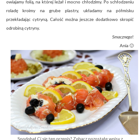
owiajamy folią, na której leżał i mocno chłodzimy. Po schłodzeniu
roladę kroimy na grube plastry, układamy na półmisku
przekładając cytryną. Całość można jeszcze dodatkowo skropić
odrobiną cytryny.
Smacznego
!
Ania 🙂
Spodobał Ci się ten przepis? Zobacz pozostałe wpisy z