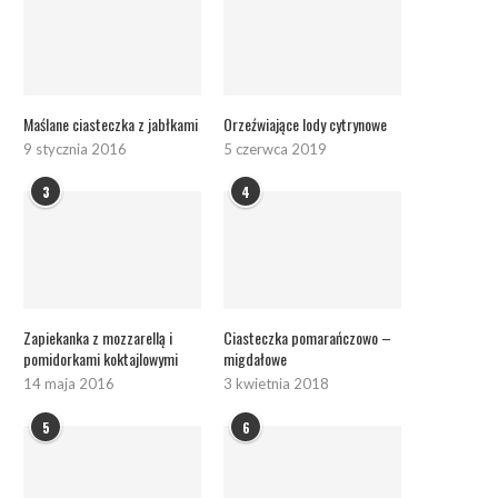
Maślane ciasteczka z jabłkami
Orzeźwiające lody cytrynowe
9 stycznia 2016
5 czerwca 2019
3
4
Zapiekanka z mozzarellą i
Ciasteczka pomarańczowo –
pomidorkami koktajlowymi
migdałowe
14 maja 2016
3 kwietnia 2018
5
6