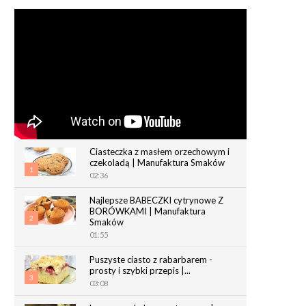
Ciasteczka z masłem orzechowym i
czekoladą | Manufaktura Smaków
1
02:36
Najlepsze BABECZKI cytrynowe Z
BORÓWKAMI | Manufaktura
2
Smaków
01:55
Puszyste ciasto z rabarbarem -
prosty i szybki przepis |...
3
03:08