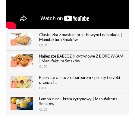
Ciasteczka z masłem orzechowym i czekoladą |
Manufaktura Smaków
1
02:36
Najlepsze BABECZKI cytrynowe Z BORÓWKAMI
| Manufaktura Smaków
2
01:55
Puszyste ciasto z rabarbarem - prosty i szybki
przepis |...
3
03:08
Lemon curd - krem cytrynowy | Manufaktura
Smaków
4
01:26
Chrupiące paluchy z ciasta francuskiego |
Manufaktura Smaków
5
02:05