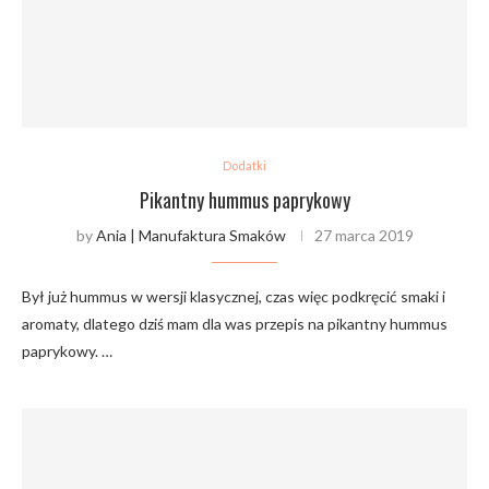
Dodatki
Pikantny hummus paprykowy
by
Ania | Manufaktura Smaków
27 marca 2019
Był już hummus w wersji klasycznej, czas więc podkręcić smaki i
aromaty, dlatego dziś mam dla was przepis na pikantny hummus
paprykowy. …