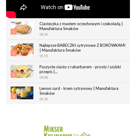
Ciasteczka z masłem orzechowym i czekoladą |
Manufaktura Smaków
1
02:36
Najlepsze BABECZKI cytrynowe Z BORÓWKAMI
| Manufaktura Smaków
2
01:55
Puszyste ciasto z rabarbarem - prosty i szybki
przepis |...
3
03:08
Lemon curd - krem cytrynowy | Manufaktura
Smaków
4
01:26
Chrupiące paluchy z ciasta francuskiego |
Manufaktura Smaków
5
02:05
Magdalenki | Manufaktura Smaków