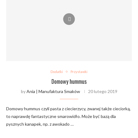
Dodatki
Przystawki
Domowy hummus
by
Ania | Manufaktura Smaków
20 lutego 2019
Domowy hummus czyli pasta z ciecierzycy, zwanej także cieciorką,
to naprawdę fantastyczne smarowidło. Może być bazą dla
pysznych kanapek, np. z awokado …