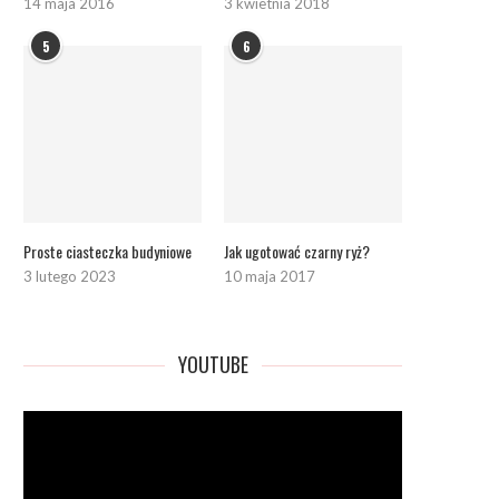
14 maja 2016
3 kwietnia 2018
5
6
Proste ciasteczka budyniowe
Jak ugotować czarny ryż?
3 lutego 2023
10 maja 2017
YOUTUBE