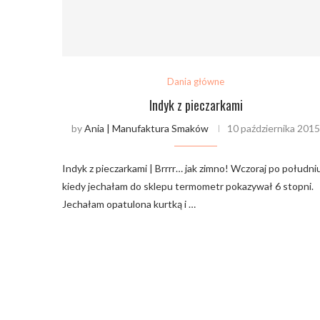
Dania główne
Indyk z pieczarkami
by
Ania | Manufaktura Smaków
10 października 201
Indyk z pieczarkami | Brrrr… jak zimno! Wczoraj po południu
kiedy jechałam do sklepu termometr pokazywał 6 stopni.
Jechałam opatulona kurtką i …