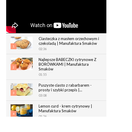
Ciasteczka z masłem orzechowym i
czekoladą | Manufaktura Smaków
1
02:36
Najlepsze BABECZKI cytrynowe Z
BORÓWKAMI | Manufaktura
2
Smaków
01:55
Puszyste ciasto z rabarbarem -
prosty i szybki przepis |...
3
03:08
Lemon curd - krem cytrynowy |
Manufaktura Smaków
4
01:26
Chrupiące paluchy z ciasta
francuskiego | Manufaktura Smaków