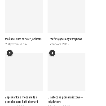
Maślane ciasteczka z jabłkami
Orzeźwiające lody cytrynowe
9 stycznia 2016
5 czerwca 2019
3
4
Zapiekanka z mozzarellą i
Ciasteczka pomarańczowo –
pomidorkami koktajlowymi
migdałowe