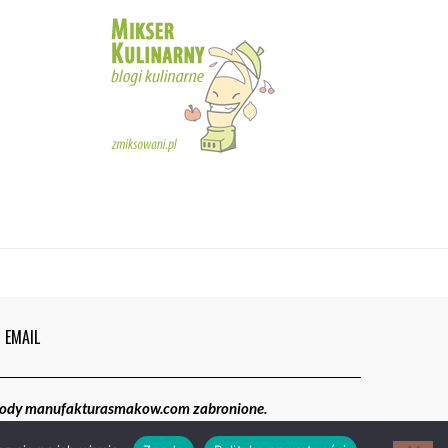
5
02:05
Magdalenki | Manufaktura Smaków
01:40
6
EMAIL
gody manufakturasmakow.com zabronione.