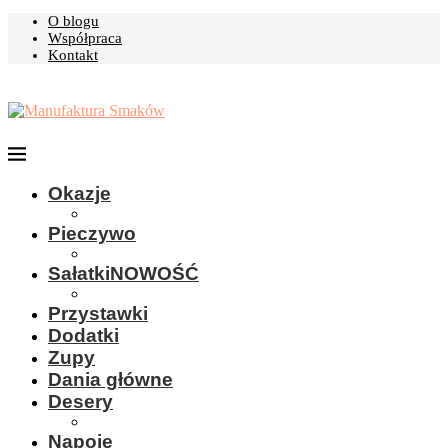
O blogu
Współpraca
Kontakt
Okazje
Pieczywo
Sałatki
NOWOŚĆ
Przystawki
Dodatki
Zupy
Dania główne
Desery
Napoje