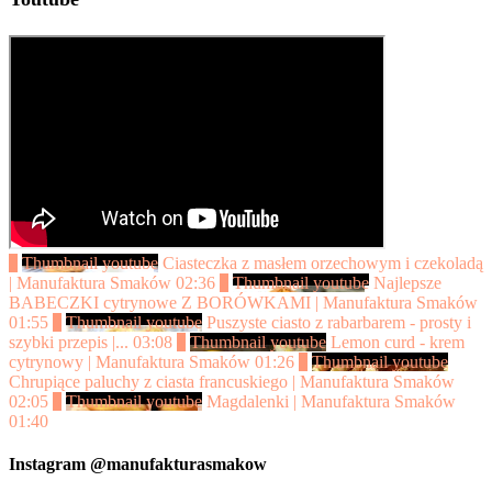
1
Thumbnail youtube
Ciasteczka z masłem orzechowym i czekoladą
| Manufaktura Smaków
02:36
2
Thumbnail youtube
Najlepsze
BABECZKI cytrynowe Z BORÓWKAMI | Manufaktura Smaków
01:55
3
Thumbnail youtube
Puszyste ciasto z rabarbarem - prosty i
szybki przepis |...
03:08
4
Thumbnail youtube
Lemon curd - krem
cytrynowy | Manufaktura Smaków
01:26
5
Thumbnail youtube
Chrupiące paluchy z ciasta francuskiego | Manufaktura Smaków
02:05
6
Thumbnail youtube
Magdalenki | Manufaktura Smaków
01:40
Instagram @manufakturasmakow