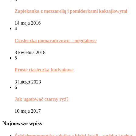
Zapiekanka z mozzarellą i pomidorkami koktajlowymi
14 maja 2016
4
Ciasteczka pomarańczowo – migdałowe
3 kwietnia 2018
5
Proste ciasteczka budyniowe
3 lutego 2023
6
Jak ugotować czarny ryż?
10 maja 2017
Najnowsze wpisy
Śródziemnomorska sałatka z białej fasoli – szybka i pełna