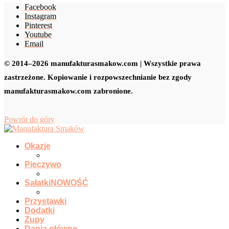
Facebook
Instagram
Pinterest
Youtube
Email
© 2014–2026 manufakturasmakow.com | Wszystkie prawa
zastrzeżone. Kopiowanie i rozpowszechnianie bez zgody
manufakturasmakow.com zabronione.
Powrót do góry
Okazje
Pieczywo
Sałatki
NOWOŚĆ
Przystawki
Dodatki
Zupy
Dania główne