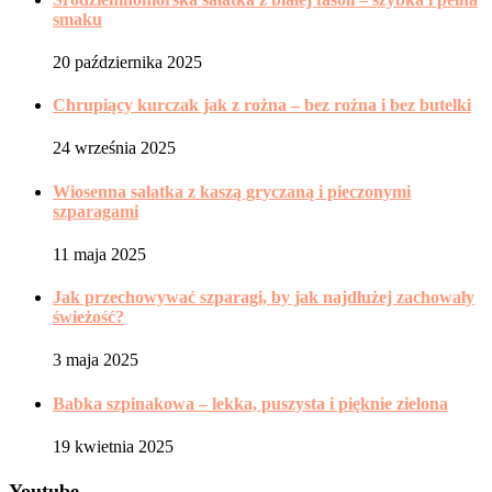
smaku
20 października 2025
Chrupiący kurczak jak z rożna – bez rożna i bez butelki
24 września 2025
Wiosenna sałatka z kaszą gryczaną i pieczonymi
szparagami
11 maja 2025
Jak przechowywać szparagi, by jak najdłużej zachowały
świeżość?
3 maja 2025
Babka szpinakowa – lekka, puszysta i pięknie zielona
19 kwietnia 2025
Youtube