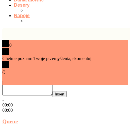
Desery
Napoje
0
Chętnie poznam Twoje przemyślenia, skomentuj.
x
(
)
x
|
Odpowiedz
Insert
-
00:00
00:00
Queue